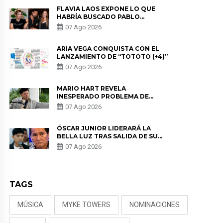
FLAVIA LAOS EXPONE LO QUE
HABRÍA BUSCADO PABLO
HEREDIA CON ALE FULLER: “UNA
07 Ago 2026
DE LAS PARTES QUERÍA EL
REMEMBER”
ARIA VEGA CONQUISTA CON EL
LANZAMIENTO DE “TOTOTO (+4)”
07 Ago 2026
MARIO HART REVELA
INESPERADO PROBLEMA DE
SALUD ANTES DE SEPARARSE DE
07 Ago 2026
KORINA: “ME ENCONTRARON UN
TUMOR”
ÓSCAR JUNIOR LIDERARÁ LA
BELLA LUZ TRAS SALIDA DE SU
PADRE POR POLÉMICA CON
07 Ago 2026
NALDY SALDAÑA
TAGS
MÚSICA
MYKE TOWERS
NOMINACIONES