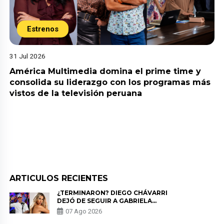
Estrenos
31 Jul 2026
América Multimedia domina el prime time y
consolida su liderazgo con los programas más
vistos de la televisión peruana
ARTICULOS RECIENTES
¿TERMINARON? DIEGO CHÁVARRI
DEJÓ DE SEGUIR A GABRIELA
HERRERA Y ANUNCIA SU SALIDA
07 Ago 2026
DE PÓDCAST