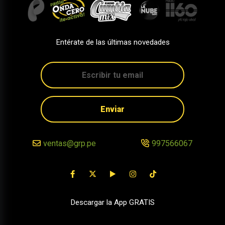
Entérate de las últimas novedades
Enviar
ventas@grp.pe
997566067
Descargar la App GRATIS