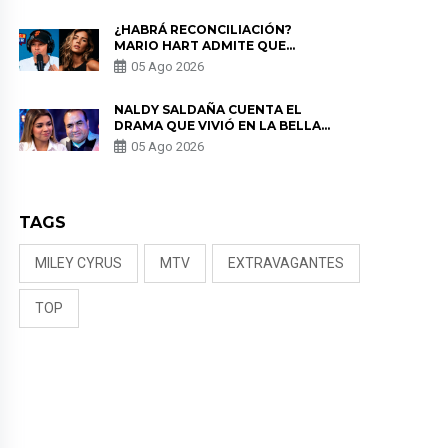
¿HABRÁ RECONCILIACIÓN?
MARIO HART ADMITE QUE
PODRÍA VOLVER CON KORINA
05 Ago 2026
RIVADENEIRA: “NO LE CERRARÍA
LAS PUERTAS”
NALDY SALDAÑA CUENTA EL
DRAMA QUE VIVIÓ EN LA BELLA
LUZ TRAS DENUNCIA AL
05 Ago 2026
DIRECTOR MUSICAL: “NO ME
PARECE JUSTO”
TAGS
MILEY CYRUS
MTV
EXTRAVAGANTES
TOP