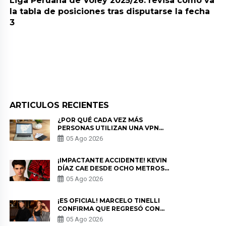
Liga Peruana de Vóley 2025/26: revisa cómo va
la tabla de posiciones tras disputarse la fecha
3
ARTICULOS RECIENTES
¿POR QUÉ CADA VEZ MÁS
PERSONAS UTILIZAN UNA VPN
PARA PROTEGER SU
05 Ago 2026
PRIVACIDAD?
¡IMPACTANTE ACCIDENTE! KEVIN
DÍAZ CAE DESDE OCHO METROS
EN “ESTO ES GUERRA” Y GENERA
05 Ago 2026
PREOCUPACIÓN
¡ES OFICIAL! MARCELO TINELLI
CONFIRMA QUE REGRESÓ CON
MILETT FIGUEROA: “EL AMOR
05 Ago 2026
PUDO MÁS”