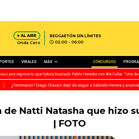
AL AIRE
REGGAETÓN SIN LÍMITES
02:00 - 06:00
Onda Cero
PORTES
VIRALES
MÁS
CONCURSOS
PROGR
avia Laos expone lo que habría buscado Pablo Heredia con Ale Fuller: “Una de
S
¿Terminaron? Diego Chávarri dejó de seguir a Gabriela Herrera y anunci
a de Natti Natasha que hizo s
| FOTO