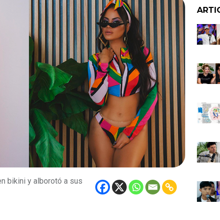
ARTI
n bikini y alborotó a sus