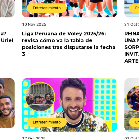
Entretenimiento
E
10 Nov 2025
31 Oct
na?
Liga Peruana de Vóley 2025/26:
REIN
Uriel
revisa cómo va la tabla de
UNA 
posiciones tras disputarse la fecha
SORP
3
INVI
ARTE
Entretenimiento
E
17 Oct 2025
02 Oct