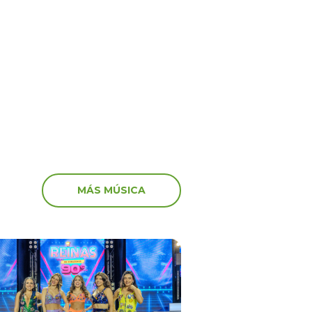
ime” no va más! El
‘Peluchín’ arremete con
anuncia el fin del
artistas que participaro
 en el canal de Youtube
marcha: “Miserables”
MÁS MÚSICA