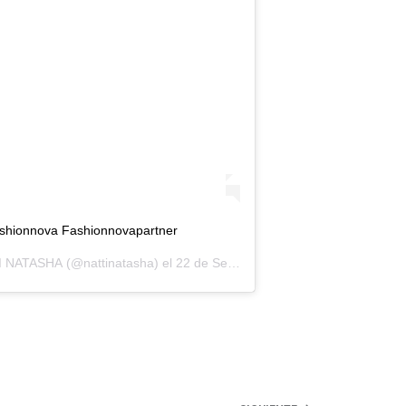
hionnova Fashionnovapartner
I NATASHA
(@nattinatasha) el
22 de Sep de 2020 a las 9:30 PDT