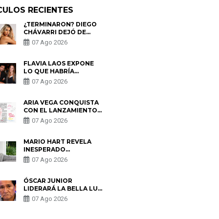
CULOS RECIENTES
¿TERMINARON? DIEGO
CHÁVARRI DEJÓ DE
SEGUIR A GABRIELA
07 Ago 2026
HERRERA Y ANUNCIA SU
SALIDA DE PÓDCAST
FLAVIA LAOS EXPONE
LO QUE HABRÍA
BUSCADO PABLO
07 Ago 2026
HEREDIA CON ALE
FULLER: “UNA DE LAS
PARTES QUERÍA EL
ARIA VEGA CONQUISTA
REMEMBER”
CON EL LANZAMIENTO
DE “TOTOTO (+4)”
07 Ago 2026
MARIO HART REVELA
INESPERADO
PROBLEMA DE SALUD
07 Ago 2026
ANTES DE SEPARARSE
DE KORINA: “ME
ENCONTRARON UN
ÓSCAR JUNIOR
TUMOR”
LIDERARÁ LA BELLA LUZ
TRAS SALIDA DE SU
07 Ago 2026
PADRE POR POLÉMICA
CON NALDY SALDAÑA