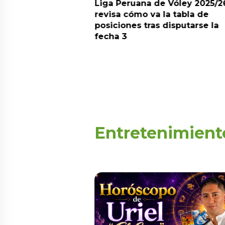
arot esta semana?
Liga Peruana de Vóley 2025/2
predicciones de
revisa cómo va la tabla de
aquí
posiciones tras disputarse la
fecha 3
Entretenimient