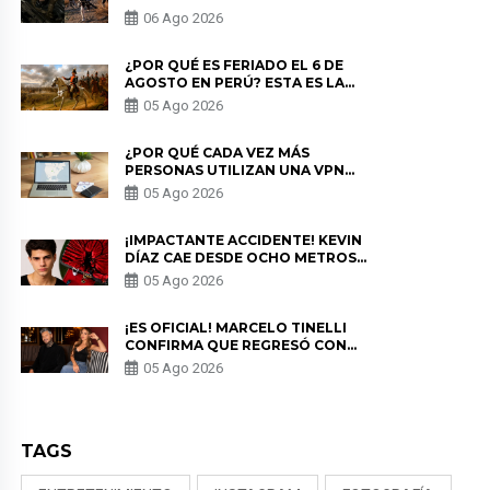
LOS ESTRENOS MÁS ESPERADOS
06 Ago 2026
¿POR QUÉ ES FERIADO EL 6 DE
AGOSTO EN PERÚ? ESTA ES LA
HISTORIA
05 Ago 2026
¿POR QUÉ CADA VEZ MÁS
PERSONAS UTILIZAN UNA VPN
PARA PROTEGER SU
05 Ago 2026
PRIVACIDAD?
¡IMPACTANTE ACCIDENTE! KEVIN
DÍAZ CAE DESDE OCHO METROS
EN “ESTO ES GUERRA” Y GENERA
05 Ago 2026
PREOCUPACIÓN
¡ES OFICIAL! MARCELO TINELLI
CONFIRMA QUE REGRESÓ CON
MILETT FIGUEROA: “EL AMOR
05 Ago 2026
PUDO MÁS”
TAGS