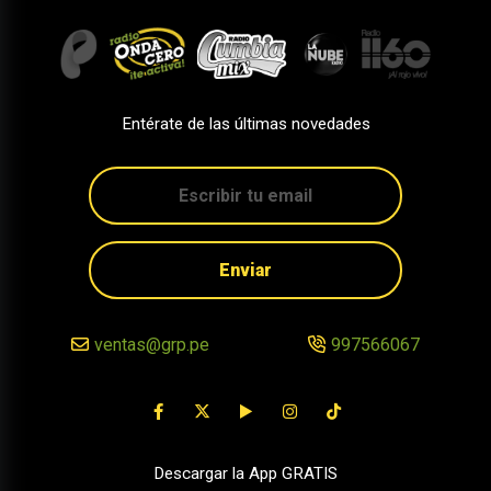
Entérate de las últimas novedades
Enviar
ventas@grp.pe
997566067
Descargar la App GRATIS