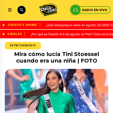
RADIO EN VIVO
JUEGOS Y ANIME
¿Qué videojuegos salen en agosto de 2026? 
VIRALES
¿Por qué es feriado el 6 de agosto en Perú? Esta es la his
ENTRETENIMIENTO
Mira cómo lucía Tini Stoessel
cuando era una niña | FOTO