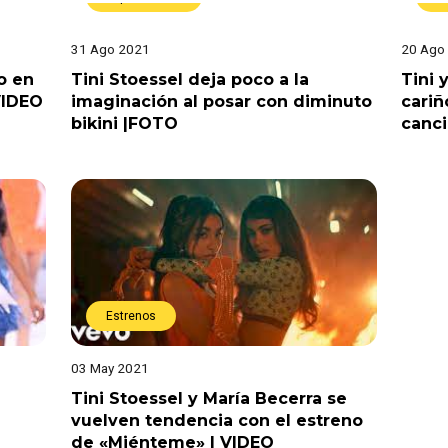
31 Ago 2021
20 Ago
o en
Tini Stoessel deja poco a la
Tini 
VIDEO
imaginación al posar con diminuto
cariñ
bikini |FOTO
canci
Estrenos
03 May 2021
Tini Stoessel y María Becerra se
vuelven tendencia con el estreno
de «Miénteme» | VIDEO