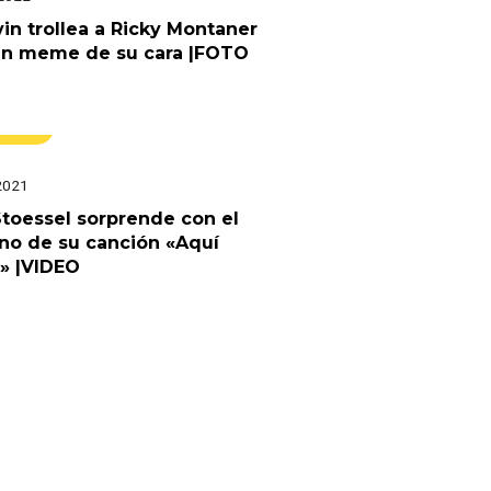
vin trollea a Ricky Montaner
un meme de su cara |FOTO
úsica
2021
Stoessel sorprende con el
no de su canción «Aquí
» |VIDEO