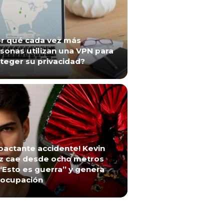
r qué cada vez más
sonas utilizan una VPN para
teger su privacidad?
pactante accidente! Kevin
z cae desde ocho metros
“Esto es guerra” y genera
ocupación