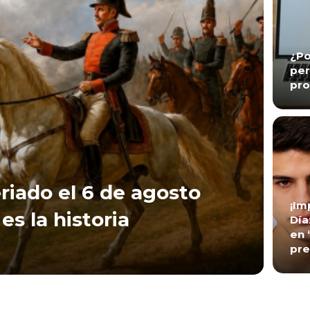
¿Po
per
pro
riado el 6 de agosto
¡Im
es la historia
Día
en 
pre