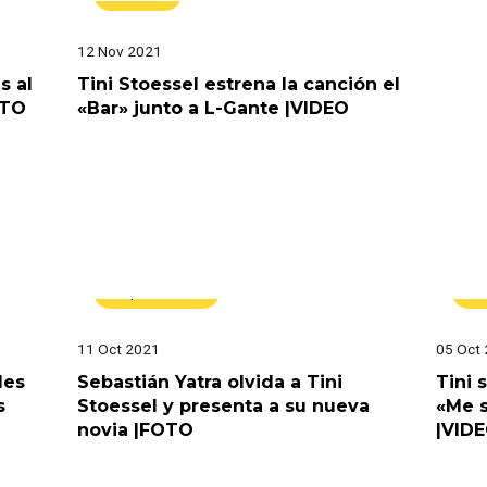
12 Nov 2021
s al
Tini Stoessel estrena la canción el
OTO
«Bar» junto a L-Gante |VIDEO
Espectáculos
E
11 Oct 2021
05 Oct
des
Sebastián Yatra olvida a Tini
Tini 
s
Stoessel y presenta a su nueva
«Me s
novia |FOTO
|VID
Espectáculos
M