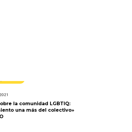
spectáculos
 2021
sobre la comunidad LGBTIQ:
iento una más del colectivo»
EO
úsica