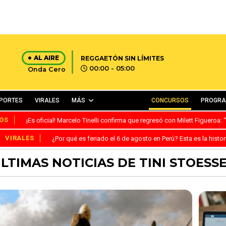
AL AIRE
REGGAETÓN SIN LÍMITES
00:00 - 05:00
Onda Cero
PORTES
VIRALES
MÁS
CONCURSOS
PROGR
OS
¡Es oficial! Marcelo Tinelli confirma que regresó con Milett Figueroa
VIRALES
¿Por qué es feriado el 6 de agosto en Perú? Esta es la histor
LTIMAS NOTICIAS DE TINI STOESS