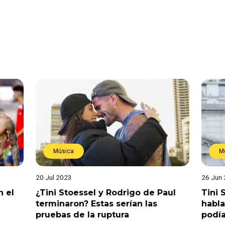
Música
M
20 Jul 2023
26 Jun
n el
¿Tini Stoessel y Rodrigo de Paul
Tini 
terminaron? Estas serían las
habla
pruebas de la ruptura
podía