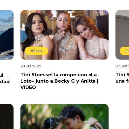
Música
E
20 Jul 2022
07 Jun
Tini Stoessel la rompe con «La
Tini 
ul
Loto» junto a Becky G y Anitta |
una f
idad
VIDEO