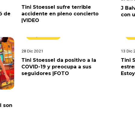
Tini Stoessel sufre terrible
J Bal
ó de
accidente en pleno concierto
con 
|VIDEO
Espectáculos
M
28 Dic 2021
13 Dic 
Tini Stoessel da positivo a la
Tini 
COVID-19 y preocupa a sus
estre
seguidores |FOTO
Estoy
l son
Música