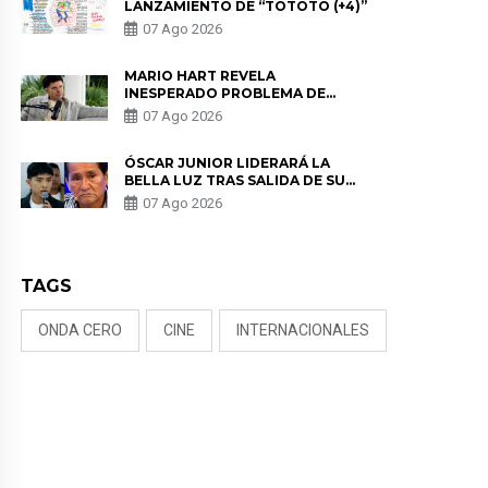
LANZAMIENTO DE “TOTOTO (+4)”
07 Ago 2026
MARIO HART REVELA
INESPERADO PROBLEMA DE
SALUD ANTES DE SEPARARSE DE
07 Ago 2026
KORINA: “ME ENCONTRARON UN
TUMOR”
ÓSCAR JUNIOR LIDERARÁ LA
BELLA LUZ TRAS SALIDA DE SU
PADRE POR POLÉMICA CON
07 Ago 2026
NALDY SALDAÑA
TAGS
ONDA CERO
CINE
INTERNACIONALES