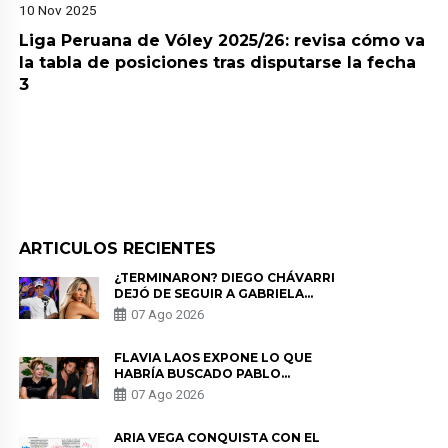
10 Nov 2025
Liga Peruana de Vóley 2025/26: revisa cómo va
la tabla de posiciones tras disputarse la fecha
3
ARTICULOS RECIENTES
¿TERMINARON? DIEGO CHÁVARRI
DEJÓ DE SEGUIR A GABRIELA
HERRERA Y ANUNCIA SU SALIDA
07 Ago 2026
DE PÓDCAST
FLAVIA LAOS EXPONE LO QUE
HABRÍA BUSCADO PABLO
HEREDIA CON ALE FULLER: “UNA
07 Ago 2026
DE LAS PARTES QUERÍA EL
REMEMBER”
ARIA VEGA CONQUISTA CON EL