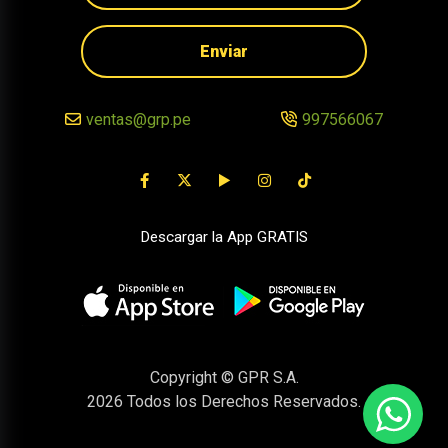
Enviar
ventas@grp.pe
997566067
Descargar la App GRATIS
Copyright © GPR S.A.
2026
Todos los Derechos Reservados.