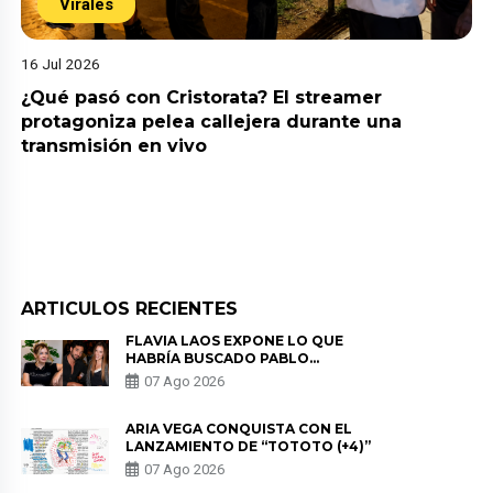
Virales
16 Jul 2026
¿Qué pasó con Cristorata? El streamer
protagoniza pelea callejera durante una
transmisión en vivo
ARTICULOS RECIENTES
FLAVIA LAOS EXPONE LO QUE
HABRÍA BUSCADO PABLO
HEREDIA CON ALE FULLER: “UNA
07 Ago 2026
DE LAS PARTES QUERÍA EL
REMEMBER”
ARIA VEGA CONQUISTA CON EL
LANZAMIENTO DE “TOTOTO (+4)”
07 Ago 2026