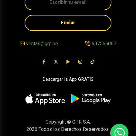
Enviar
ventas@grp.pe
997566067
Descargar la App GRATIS
Copyright © GPR S.A.
2026
Todos los Derechos Reservados.