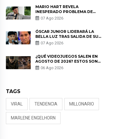
MARIO HART REVELA
INESPERADO PROBLEMA DE
SALUD ANTES DE SEPARARSE DE
07 Ago 2026
KORINA: “ME ENCONTRARON UN
TUMOR”
ÓSCAR JUNIOR LIDERARÁ LA
BELLA LUZ TRAS SALIDA DE SU
PADRE POR POLÉMICA CON
07 Ago 2026
NALDY SALDAÑA
¿QUÉ VIDEOJUEGOS SALEN EN
AGOSTO DE 2026? ESTOS SON
LOS ESTRENOS MÁS ESPERADOS
06 Ago 2026
TAGS
VIRAL
TENDENCIA
MILLONARIO
MARLENE ENGELHORN