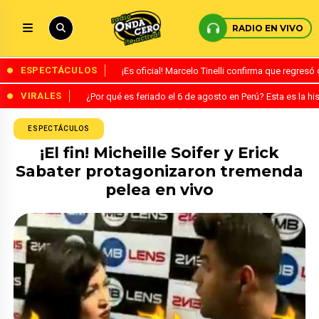
RADIO EN VIVO
ESPECTÁCULOS
¡Es oficial! Marcelo Tinelli confirma que regres
VIRALES
¿Por qué es feriado el 6 de agosto en Perú? Esta es la his
ESPECTÁCULOS
¡El fin! Micheille Soifer y Erick
Sabater protagonizaron tremenda
pelea en vivo