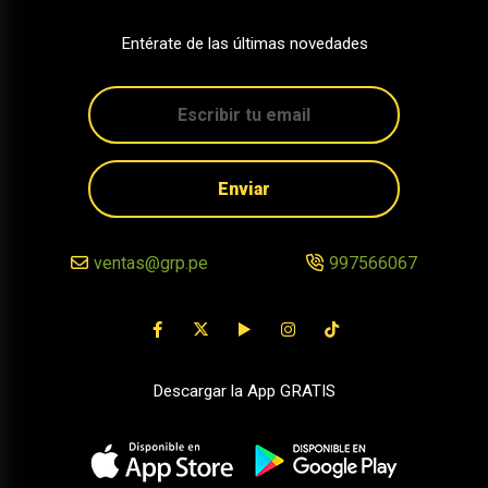
Entérate de las últimas novedades
Enviar
ventas@grp.pe
997566067
Descargar la App GRATIS