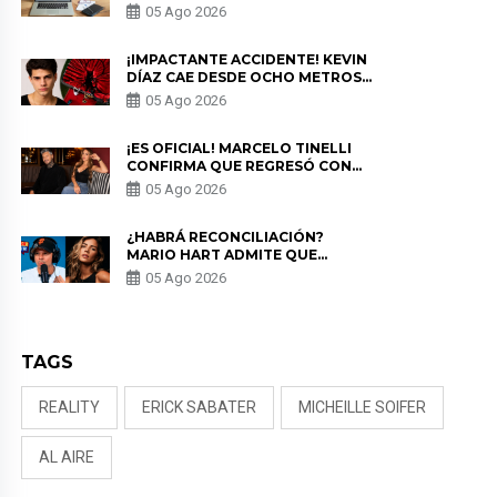
PARA PROTEGER SU
05 Ago 2026
PRIVACIDAD?
¡IMPACTANTE ACCIDENTE! KEVIN
DÍAZ CAE DESDE OCHO METROS
EN “ESTO ES GUERRA” Y GENERA
05 Ago 2026
PREOCUPACIÓN
¡ES OFICIAL! MARCELO TINELLI
CONFIRMA QUE REGRESÓ CON
MILETT FIGUEROA: “EL AMOR
05 Ago 2026
PUDO MÁS”
¿HABRÁ RECONCILIACIÓN?
MARIO HART ADMITE QUE
PODRÍA VOLVER CON KORINA
05 Ago 2026
RIVADENEIRA: “NO LE CERRARÍA
LAS PUERTAS”
TAGS
REALITY
ERICK SABATER
MICHEILLE SOIFER
AL AIRE