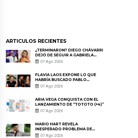
ARTICULOS RECIENTES
¿TERMINARON? DIEGO CHÁVARRI
DEJÓ DE SEGUIR A GABRIELA
HERRERA Y ANUNCIA SU SALIDA
07 Ago 2026
DE PÓDCAST
FLAVIA LAOS EXPONE LO QUE
HABRÍA BUSCADO PABLO
HEREDIA CON ALE FULLER: “UNA
07 Ago 2026
DE LAS PARTES QUERÍA EL
REMEMBER”
ARIA VEGA CONQUISTA CON EL
LANZAMIENTO DE “TOTOTO (+4)”
07 Ago 2026
MARIO HART REVELA
INESPERADO PROBLEMA DE
SALUD ANTES DE SEPARARSE DE
07 Ago 2026