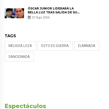
KORINA: “ME ENCONTRARON UN
TUMOR”
ÓSCAR JUNIOR LIDERARÁ LA
BELLA LUZ TRAS SALIDA DE SU
PADRE POR POLÉMICA CON
07 Ago 2026
NALDY SALDAÑA
TAGS
MELISSA LOZA
ESTO ES GUERRA
ELIMINADA
SANCIONADA
Espectáculos