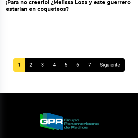
¡Para no creerlo! ¿Melissa Loza y este guerrero
estarían en coqueteos?
(current)
1
2
3
4
5
6
7
Siguiente