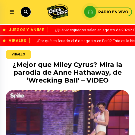
RADIO EN VIVO
JUEGOS Y ANIME
¿Qué videojuegos salen en agosto de 2026? 
VIRALES
¿Por qué es feriado el 6 de agosto en Perú? Esta es la his
VIRALES
¿Mejor que Miley Cyrus? Mira la
parodia de Anne Hathaway, de
‘Wrecking Ball’ – VIDEO