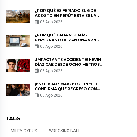
¿POR QUÉ ES FERIADO EL 6 DE
AGOSTO EN PERÚ? ESTA ES LA
HISTORIA
05 Ago 2026
¿POR QUÉ CADA VEZ MÁS
PERSONAS UTILIZAN UNA VPN
PARA PROTEGER SU
05 Ago 2026
PRIVACIDAD?
¡IMPACTANTE ACCIDENTE! KEVIN
DÍAZ CAE DESDE OCHO METROS
EN “ESTO ES GUERRA” Y GENERA
05 Ago 2026
PREOCUPACIÓN
¡ES OFICIAL! MARCELO TINELLI
CONFIRMA QUE REGRESÓ CON
MILETT FIGUEROA: “EL AMOR
05 Ago 2026
PUDO MÁS”
TAGS
MILEY CYRUS
WRECKING BALL