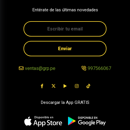
Entérate de las últimas novedades
Enviar
ventas@grp.pe
997566067
Descargar la App GRATIS