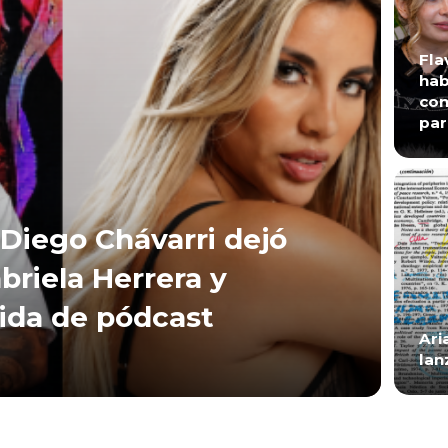
Fla
hab
con
par
Diego Chávarri dejó
briela Herrera y
lida de pódcast
Ari
lan