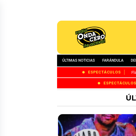
ÚLTIMAS NOTICIAS
FARÁNDULA
DE
ESPECTÁCULOS
Fl
ESPECTÁCULO
ÚL