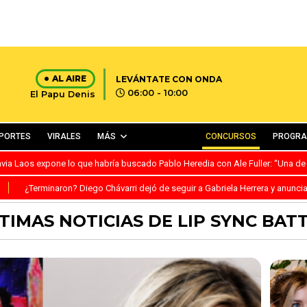
AL AIRE
LEVÁNTATE CON ONDA
06:00 - 10:00
El Papu Denis
PORTES
VIRALES
MÁS
CONCURSOS
PROGR
avia Laos expone lo que habría buscado Pablo Heredia con Ale Fuller: “Una de
S
¿Terminaron? Diego Chávarri dejó de seguir a Gabriela Herrera y anunci
TIMAS NOTICIAS DE LIP SYNC BAT