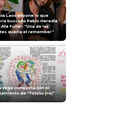
via Laos expone lo que
ría buscado Pablo Heredia
 Ale Fuller: “Una de las
tes quería el remember”
a Vega conquista con el
zamiento de “Tototo (+4)”