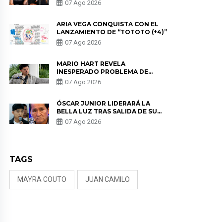
HEREDIA CON ALE FULLER: “UNA
07 Ago 2026
DE LAS PARTES QUERÍA EL
REMEMBER”
ARIA VEGA CONQUISTA CON EL
LANZAMIENTO DE “TOTOTO (+4)”
07 Ago 2026
MARIO HART REVELA
INESPERADO PROBLEMA DE
SALUD ANTES DE SEPARARSE DE
07 Ago 2026
KORINA: “ME ENCONTRARON UN
TUMOR”
ÓSCAR JUNIOR LIDERARÁ LA
BELLA LUZ TRAS SALIDA DE SU
PADRE POR POLÉMICA CON
07 Ago 2026
NALDY SALDAÑA
TAGS
MAYRA COUTO
JUAN CAMILO