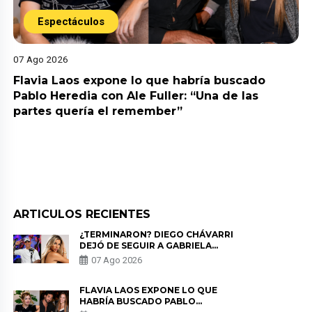
Espectáculos
07 Ago 2026
Flavia Laos expone lo que habría buscado
Pablo Heredia con Ale Fuller: “Una de las
partes quería el remember”
ARTICULOS RECIENTES
¿TERMINARON? DIEGO CHÁVARRI
DEJÓ DE SEGUIR A GABRIELA
HERRERA Y ANUNCIA SU SALIDA
07 Ago 2026
DE PÓDCAST
FLAVIA LAOS EXPONE LO QUE
HABRÍA BUSCADO PABLO