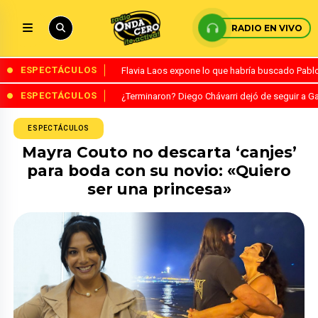
RADIO EN VIVO
ESPECTÁCULOS
Flavia Laos expone lo que habría buscado Pablo 
ESPECTÁCULOS
¿Terminaron? Diego Chávarri dejó de seguir a Ga
ESPECTÁCULOS
Mayra Couto no descarta ‘canjes’
para boda con su novio: «Quiero
ser una princesa»