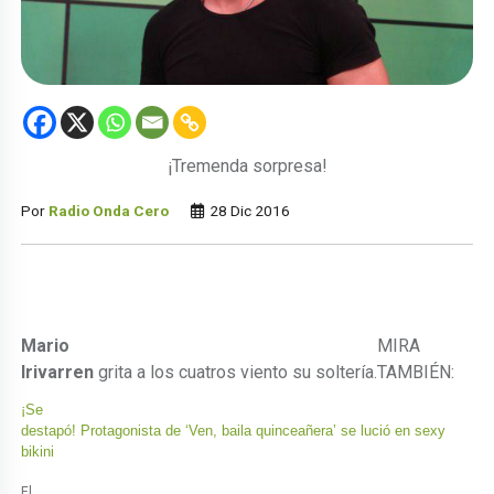
¡Tremenda sorpresa!
Por
Radio Onda Cero
28 Dic 2016
Mario
MIRA
Irivarren
grita a los cuatros viento su soltería.
TAMBIÉN:
¡Se
destapó! Protagonista de ‘Ven, baila quinceañera’ se lució en sexy
bikini
El