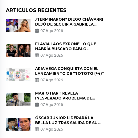
ARTICULOS RECIENTES
¿TERMINARON? DIEGO CHÁVARRI
DEJÓ DE SEGUIR A GABRIELA
HERRERA Y ANUNCIA SU SALIDA
07 Ago 2026
DE PÓDCAST
FLAVIA LAOS EXPONE LO QUE
HABRÍA BUSCADO PABLO
HEREDIA CON ALE FULLER: “UNA
07 Ago 2026
DE LAS PARTES QUERÍA EL
REMEMBER”
ARIA VEGA CONQUISTA CON EL
LANZAMIENTO DE “TOTOTO (+4)”
07 Ago 2026
MARIO HART REVELA
INESPERADO PROBLEMA DE
SALUD ANTES DE SEPARARSE DE
07 Ago 2026
KORINA: “ME ENCONTRARON UN
TUMOR”
ÓSCAR JUNIOR LIDERARÁ LA
BELLA LUZ TRAS SALIDA DE SU
PADRE POR POLÉMICA CON
07 Ago 2026
NALDY SALDAÑA