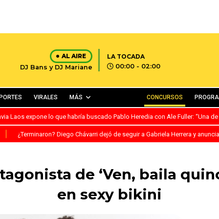
AL AIRE
LA TOCADA
00:00 - 02:00
DJ Bans y DJ Mariane
PORTES
VIRALES
MÁS
CONCURSOS
PROGR
avia Laos expone lo que habría buscado Pablo Heredia con Ale Fuller: “Una de
S
¿Terminaron? Diego Chávarri dejó de seguir a Gabriela Herrera y anunci
tagonista de ‘Ven, baila quin
en sexy bikini