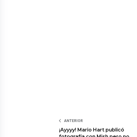
ANTERIOR
¡Ayyyy! Mario Hart publicó
fotografía con Mish pero no