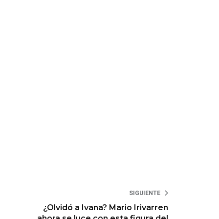
SIGUIENTE
¿Olvidó a Ivana? Mario Irivarren
ahora se luce con esta figura del