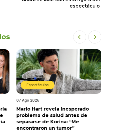
espectáculo
dos
Espectáculos
Espect
07 Ago 2026
07 Ago 202
ría
Mario Hart revela inesperado
Óscar Ju
le
problema de salud antes de
tras sal
ría
separarse de Korina: “Me
polémic
encontraron un tumor”