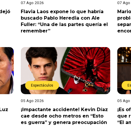
07 Ago 2026
07 Ago
dejó
Flavia Laos expone lo que habría
Mario
buscado Pablo Heredia con Ale
prob
Fuller: “Una de las partes quería el
separ
remember”
enco
Espectáculos
E
05 Ago 2026
05 Ago
 Luz
¡Impactante accidente! Kevin Díaz
¡Es o
cae desde ocho metros en “Esto
que r
es guerra” y genera preocupación
“El 