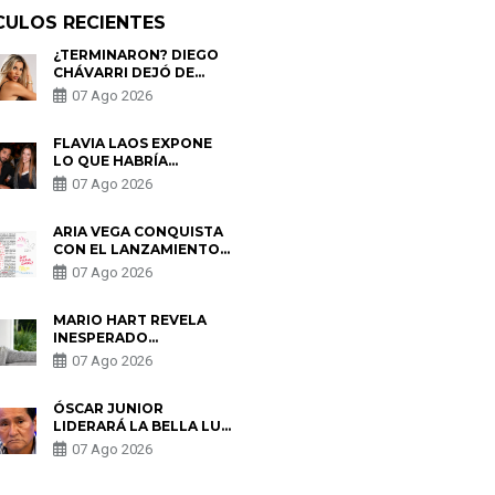
CULOS RECIENTES
¿TERMINARON? DIEGO
CHÁVARRI DEJÓ DE
SEGUIR A GABRIELA
07 Ago 2026
HERRERA Y ANUNCIA SU
SALIDA DE PÓDCAST
FLAVIA LAOS EXPONE
LO QUE HABRÍA
BUSCADO PABLO
07 Ago 2026
HEREDIA CON ALE
FULLER: “UNA DE LAS
PARTES QUERÍA EL
ARIA VEGA CONQUISTA
REMEMBER”
CON EL LANZAMIENTO
DE “TOTOTO (+4)”
07 Ago 2026
MARIO HART REVELA
INESPERADO
PROBLEMA DE SALUD
07 Ago 2026
ANTES DE SEPARARSE
DE KORINA: “ME
ENCONTRARON UN
ÓSCAR JUNIOR
TUMOR”
LIDERARÁ LA BELLA LUZ
TRAS SALIDA DE SU
07 Ago 2026
PADRE POR POLÉMICA
CON NALDY SALDAÑA