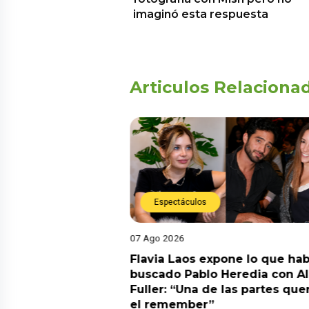
imaginó esta respuesta
Articulos Relaciona
Espectáculos
07 Ago 2026
Diego Chávarri
Flavia Laos expone lo que hab
 a Gabriela Herrera
buscado Pablo Heredia con A
alida de pódcast
Fuller: “Una de las partes que
el remember”