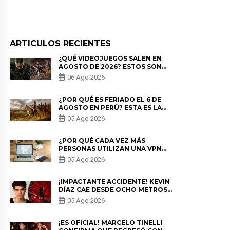
ARTICULOS RECIENTES
¿QUÉ VIDEOJUEGOS SALEN EN
AGOSTO DE 2026? ESTOS SON
LOS ESTRENOS MÁS ESPERADOS
06 Ago 2026
¿POR QUÉ ES FERIADO EL 6 DE
AGOSTO EN PERÚ? ESTA ES LA
HISTORIA
05 Ago 2026
¿POR QUÉ CADA VEZ MÁS
PERSONAS UTILIZAN UNA VPN
PARA PROTEGER SU
05 Ago 2026
PRIVACIDAD?
¡IMPACTANTE ACCIDENTE! KEVIN
DÍAZ CAE DESDE OCHO METROS
EN “ESTO ES GUERRA” Y GENERA
05 Ago 2026
PREOCUPACIÓN
¡ES OFICIAL! MARCELO TINELLI