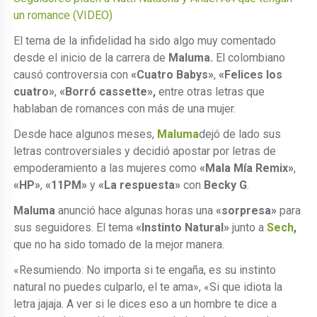
un romance (VIDEO)
El tema de la infidelidad ha sido algo muy comentado
desde el inicio de la carrera de
Maluma.
El colombiano
causó controversia con
«Cuatro Babys»
,
«Felices los
cuatro»
,
«Borró cassette»,
entre otras letras que
hablaban de romances con más de una mujer.
Desde hace algunos meses,
Maluma
dejó de lado sus
letras controversiales y decidió apostar por letras de
empoderamiento a las mujeres como
«Mala Mía Remix»
,
«HP»
,
«11PM»
y
«La respuesta»
con
Becky G
.
Maluma
anunció hace algunas horas una
«sorpresa»
para
sus seguidores. El tema
«Instinto Natural»
junto a
Sech
,
que no ha sido tomado de la mejor manera.
«Resumiendo: No importa si te engaña, es su instinto
natural no puedes culparlo, el te ama», «Si que idiota la
letra jajaja. A ver si le dices eso a un hombre te dice a