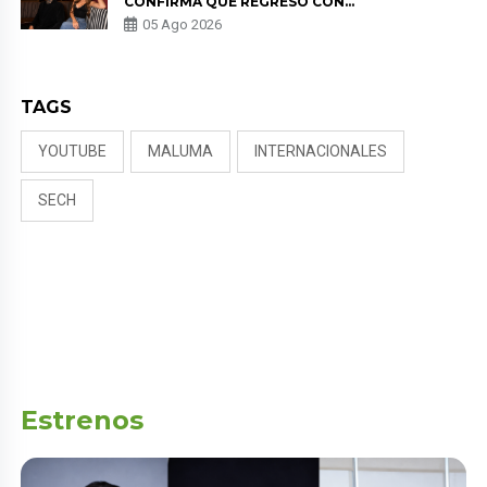
CONFIRMA QUE REGRESÓ CON
MILETT FIGUEROA: “EL AMOR
05 Ago 2026
PUDO MÁS”
TAGS
YOUTUBE
MALUMA
INTERNACIONALES
SECH
Estrenos