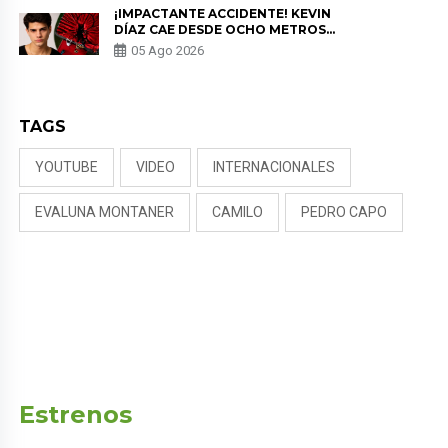
¡IMPACTANTE ACCIDENTE! KEVIN
DÍAZ CAE DESDE OCHO METROS
EN “ESTO ES GUERRA” Y GENERA
05 Ago 2026
PREOCUPACIÓN
TAGS
YOUTUBE
VIDEO
INTERNACIONALES
EVALUNA MONTANER
CAMILO
PEDRO CAPO
Estrenos