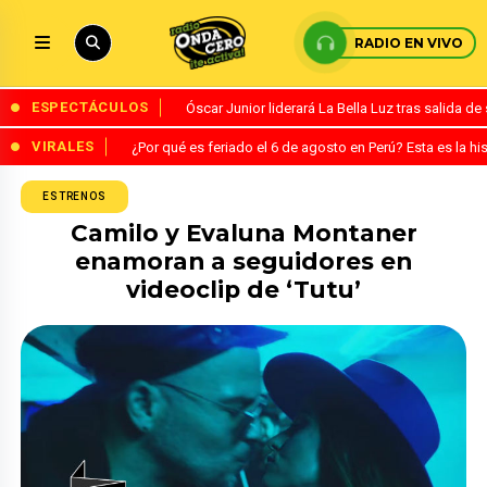
RADIO EN VIVO
ESPECTÁCULOS
Óscar Junior liderará La Bella Luz tras salida 
VIRALES
¿Por qué es feriado el 6 de agosto en Perú? Esta es la his
ESTRENOS
Camilo y Evaluna Montaner
enamoran a seguidores en
videoclip de ‘Tutu’