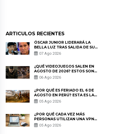
ARTICULOS RECIENTES
ÓSCAR JUNIOR LIDERARÁ LA
BELLA LUZ TRAS SALIDA DE SU
PADRE POR POLÉMICA CON
07 Ago 2026
NALDY SALDAÑA
¿QUÉ VIDEOJUEGOS SALEN EN
AGOSTO DE 2026? ESTOS SON
LOS ESTRENOS MÁS ESPERADOS
06 Ago 2026
¿POR QUÉ ES FERIADO EL 6 DE
AGOSTO EN PERÚ? ESTA ES LA
HISTORIA
05 Ago 2026
¿POR QUÉ CADA VEZ MÁS
PERSONAS UTILIZAN UNA VPN
PARA PROTEGER SU
05 Ago 2026
PRIVACIDAD?