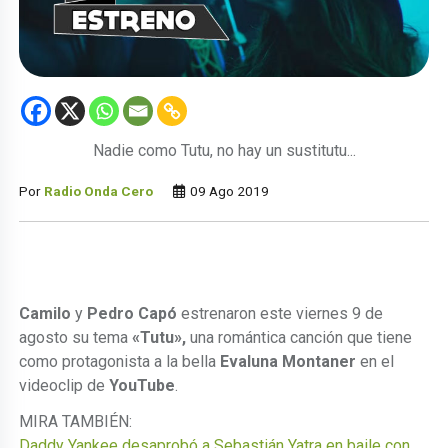
Nadie como Tutu, no hay un sustitutu...
Por
Radio Onda Cero
09 Ago 2019
Camilo
y
Pedro Capó
estrenaron este viernes 9 de
agosto su tema
«Tutu»,
una romántica canción que tiene
como protagonista a la bella
Evaluna Montaner
en el
videoclip de
YouTube
.
MIRA TAMBIÉN:
Daddy Yankee desaprobó a Sebastián Yatra en baile con