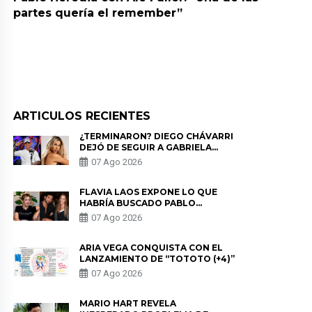
partes quería el remember”
ARTICULOS RECIENTES
¿TERMINARON? DIEGO CHÁVARRI
DEJÓ DE SEGUIR A GABRIELA
HERRERA Y ANUNCIA SU SALIDA
07 Ago 2026
DE PÓDCAST
FLAVIA LAOS EXPONE LO QUE
HABRÍA BUSCADO PABLO
HEREDIA CON ALE FULLER: “UNA
07 Ago 2026
DE LAS PARTES QUERÍA EL
REMEMBER”
ARIA VEGA CONQUISTA CON EL
LANZAMIENTO DE “TOTOTO (+4)”
07 Ago 2026
MARIO HART REVELA