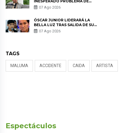
INESPERADO PROBLEMA DE
SALUD ANTES DE SEPARARSE DE
07 Ago 2026
KORINA: “ME ENCONTRARON UN
TUMOR”
ÓSCAR JUNIOR LIDERARÁ LA
BELLA LUZ TRAS SALIDA DE SU
PADRE POR POLÉMICA CON
07 Ago 2026
NALDY SALDAÑA
TAGS
MALUMA
ACCIDENTE
CAIDA
ARTISTA
Espectáculos