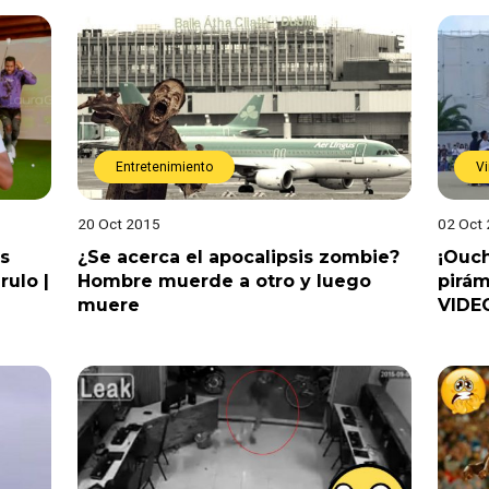
Entretenimiento
Vi
20 Oct 2015
02 Oct
es
¿Se acerca el apocalipsis zombie?
¡Ouch
rulo |
Hombre muerde a otro y luego
pirá
muere
VIDE