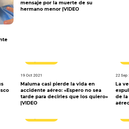
mensaje por la muerte de su
hermano menor |VIDEO
nte
Espectáculos
E
19 Oct 2021
22 Sep
us
Maluma casi pierde la vida en
La ve
usco
accidente aéreo: «Espero no sea
expul
tarde para decirles que los quiero»
de la
|VIDEO
aére
Espectáculos
E