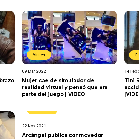
Virales
E
09 Mar 2022
14 Feb
 brazo
Mujer cae de simulador de
Tini 
realidad virtual y pensó que era
accid
parte del juego | VIDEO
|VID
Actualidad
22 Nov 2021
Arcángel publica conmovedor