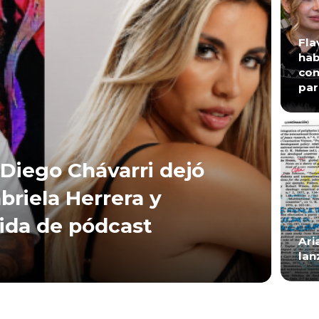
Fla
hab
con
par
Diego Chávarri dejó
briela Herrera y
lida de pódcast
Ari
lan