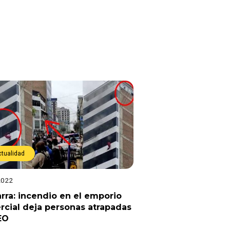
ctualidad
2022
ra: incendio en el emporio
cial deja personas atrapadas
EO