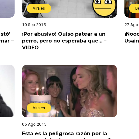
Virales
D
10 Sep 2015
27 Ago
astó’
¡Por abusivo! Quiso patear a un
¡Nooo
mar –
perro, pero no esperaba que… –
Usain
VIDEO
Virales
05 Ago 2015
Esta es la peligrosa razón por la