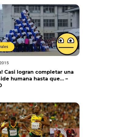
rales
 2015
! Casi logran completar una
mide humana hasta que… –
O