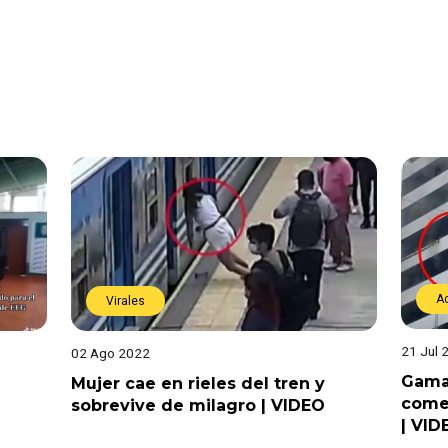
A
Virales
21 Jul 
02 Ago 2022
Gamar
Mujer cae en rieles del tren y
comer
sobrevive de milagro | VIDEO
| VID