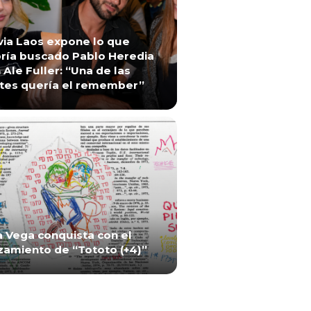
via Laos expone lo que
ría buscado Pablo Heredia
 Ale Fuller: “Una de las
tes quería el remember”
a Vega conquista con el
zamiento de “Tototo (+4)”