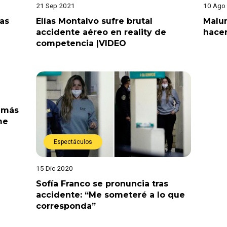
21 Sep 2021
10 Ago
ras
Elías Montalvo sufre brutal
Malum
accidente aéreo en reality de
hacer
competencia |VIDEO
 más
me
Espectáculos
15 Dic 2020
Sofía Franco se pronuncia tras
accidente: “Me someteré a lo que
corresponda”