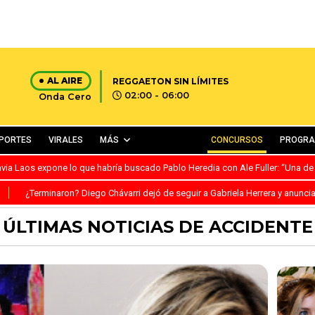
AL AIRE
REGGAETON SIN LÍMITES
02:00 - 06:00
Onda Cero
PORTES
VIRALES
MÁS
CONCURSOS
PROGR
avia Laos expone lo que habría buscado Pablo Heredia con Ale Fuller: “Una de
S
¿Terminaron? Diego Chávarri dejó de seguir a Gabriela Herrera y anunci
ÚLTIMAS NOTICIAS DE ACCIDENTE