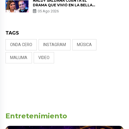
NALDY SALDAÑA CUENTA EL
DRAMA QUE VIVIÓ EN LA BELLA
LUZ TRAS DENUNCIA AL
05 Ago 2026
DIRECTOR MUSICAL: “NO ME
PARECE JUSTO”
TAGS
ONDA CERO
INSTAGRAM
MÚSICA
MALUMA
VIDEO
Entretenimiento