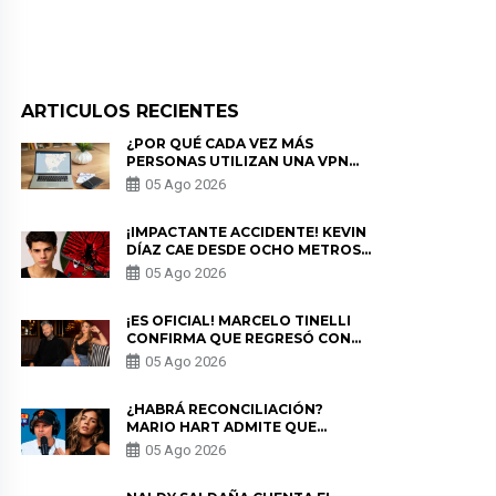
ARTICULOS RECIENTES
¿POR QUÉ CADA VEZ MÁS
PERSONAS UTILIZAN UNA VPN
PARA PROTEGER SU
05 Ago 2026
PRIVACIDAD?
¡IMPACTANTE ACCIDENTE! KEVIN
DÍAZ CAE DESDE OCHO METROS
EN “ESTO ES GUERRA” Y GENERA
05 Ago 2026
PREOCUPACIÓN
¡ES OFICIAL! MARCELO TINELLI
CONFIRMA QUE REGRESÓ CON
MILETT FIGUEROA: “EL AMOR
05 Ago 2026
PUDO MÁS”
¿HABRÁ RECONCILIACIÓN?
MARIO HART ADMITE QUE
PODRÍA VOLVER CON KORINA
05 Ago 2026
RIVADENEIRA: “NO LE CERRARÍA
LAS PUERTAS”