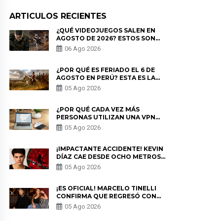
ARTICULOS RECIENTES
¿QUÉ VIDEOJUEGOS SALEN EN
AGOSTO DE 2026? ESTOS SON
LOS ESTRENOS MÁS ESPERADOS
06 Ago 2026
¿POR QUÉ ES FERIADO EL 6 DE
AGOSTO EN PERÚ? ESTA ES LA
HISTORIA
05 Ago 2026
¿POR QUÉ CADA VEZ MÁS
PERSONAS UTILIZAN UNA VPN
PARA PROTEGER SU
05 Ago 2026
PRIVACIDAD?
¡IMPACTANTE ACCIDENTE! KEVIN
DÍAZ CAE DESDE OCHO METROS
EN “ESTO ES GUERRA” Y GENERA
05 Ago 2026
PREOCUPACIÓN
¡ES OFICIAL! MARCELO TINELLI
CONFIRMA QUE REGRESÓ CON
MILETT FIGUEROA: “EL AMOR
05 Ago 2026
PUDO MÁS”