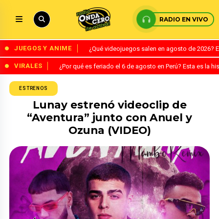
RADIO EN VIVO
JUEGOS Y ANIME
¿Qué videojuegos salen en agosto de 2026? 
VIRALES
¿Por qué es feriado el 6 de agosto en Perú? Esta es la his
ESTRENOS
Lunay estrenó videoclip de
“Aventura” junto con Anuel y
Ozuna (VIDEO)