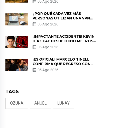
05 Ago 2026
¿POR QUÉ CADA VEZ MÁS
PERSONAS UTILIZAN UNA VPN
PARA PROTEGER SU
05 Ago 2026
PRIVACIDAD?
¡IMPACTANTE ACCIDENTE! KEVIN
DÍAZ CAE DESDE OCHO METROS
EN “ESTO ES GUERRA” Y GENERA
05 Ago 2026
PREOCUPACIÓN
¡ES OFICIAL! MARCELO TINELLI
CONFIRMA QUE REGRESÓ CON
MILETT FIGUEROA: “EL AMOR
05 Ago 2026
PUDO MÁS”
TAGS
OZUNA
ANUEL
LUNAY