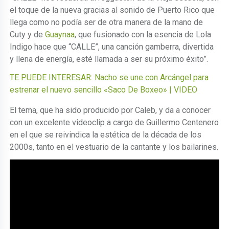
el toque de la nueva gracias al sonido de Puerto Rico que
llega como no podía ser de otra manera de la mano de
Cuty y de
Guaynaa
, que fusionado con la esencia de Lola
Indigo hace que “CALLE”, una canción gamberra, divertida
y llena de energía, esté llamada a ser su próximo éxito”.
TE PUEDE INTERESAR: Nacho se une con Arcángel para
estrenar el nuevo sencillo «Saco De Boxeo» | VIDEO
El tema, que ha sido producido por Caleb, y da a conocer
con un excelente videoclip a cargo de Guillermo Centenero
en el que se reivindica la estética de la década de los
2000s, tanto en el vestuario de la cantante y los bailarines.