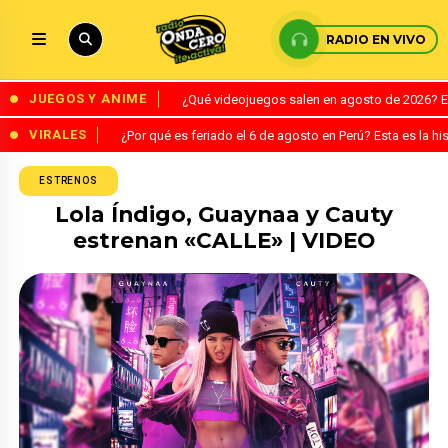
RADIO EN VIVO
JUEGOS Y ANIME
¿Qué videojuegos salen en agosto de 2026? 
VIRALES
¿Por qué es feriado el 6 de agosto en Perú? Esta es la his
ESTRENOS
Lola Índigo, Guaynaa y Cauty
estrenan «CALLE» | VIDEO