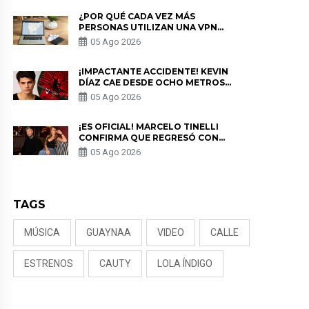
¿POR QUÉ CADA VEZ MÁS
PERSONAS UTILIZAN UNA VPN
PARA PROTEGER SU
05 Ago 2026
PRIVACIDAD?
¡IMPACTANTE ACCIDENTE! KEVIN
DÍAZ CAE DESDE OCHO METROS
EN “ESTO ES GUERRA” Y GENERA
05 Ago 2026
PREOCUPACIÓN
¡ES OFICIAL! MARCELO TINELLI
CONFIRMA QUE REGRESÓ CON
MILETT FIGUEROA: “EL AMOR
05 Ago 2026
PUDO MÁS”
TAGS
MÚSICA
GUAYNAA
VIDEO
CALLE
ESTRENOS
CAUTY
LOLA ÍNDIGO