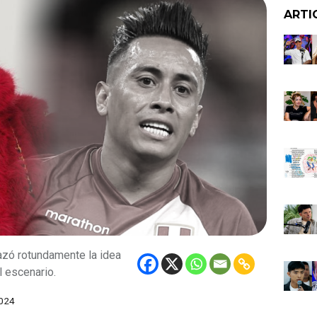
ARTI
azó rotundamente la idea
l escenario.
024