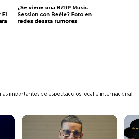
¿Se viene una BZRP Music
Renzo Wi
 El
Session con Beéle? Foto en
romance
ara
redes desata rumores
“Tic Tac
 más importantes de espectáculos local e internacional.