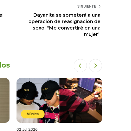
SIGUIENTE
el
Dayanita se someterá a una
operación de reasignación de
sexo: “Me convertiré en una
mujer”
dos
Música
Estren
02 Jul 2026
19 Jun 202