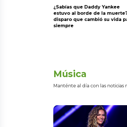
ia su nuevo álbum
¿Sabías que Daddy Yankee
nto de sentir
estuvo al borde de la muerte?
 la fecha de
disparo que cambió su vida p
siempre
Música
Manténte al día con las noticias