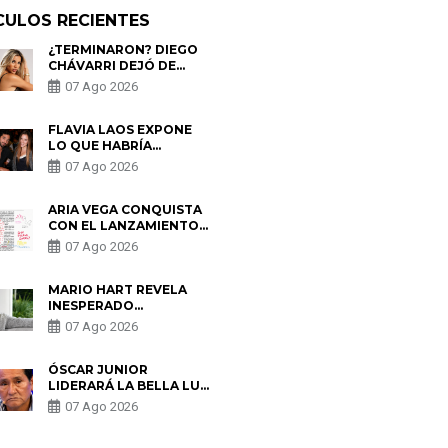
CULOS RECIENTES
¿TERMINARON? DIEGO
CHÁVARRI DEJÓ DE
SEGUIR A GABRIELA
07 Ago 2026
HERRERA Y ANUNCIA SU
SALIDA DE PÓDCAST
FLAVIA LAOS EXPONE
LO QUE HABRÍA
BUSCADO PABLO
07 Ago 2026
HEREDIA CON ALE
FULLER: “UNA DE LAS
PARTES QUERÍA EL
ARIA VEGA CONQUISTA
REMEMBER”
CON EL LANZAMIENTO
DE “TOTOTO (+4)”
07 Ago 2026
MARIO HART REVELA
INESPERADO
PROBLEMA DE SALUD
07 Ago 2026
ANTES DE SEPARARSE
DE KORINA: “ME
ENCONTRARON UN
ÓSCAR JUNIOR
TUMOR”
LIDERARÁ LA BELLA LUZ
TRAS SALIDA DE SU
07 Ago 2026
PADRE POR POLÉMICA
CON NALDY SALDAÑA