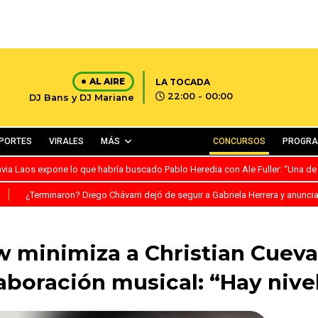
AL AIRE
LA TOCADA
22:00 - 00:00
DJ Bans y DJ Mariane
PORTES
VIRALES
MÁS
CONCURSOS
PROGR
avia Laos expone lo que habría buscado Pablo Heredia con Ale Fuller: “Una de
S
¿Terminaron? Diego Chávarri dejó de seguir a Gabriela Herrera y anunci
w minimiza a Christian Cueva
aboración musical: “Hay nive