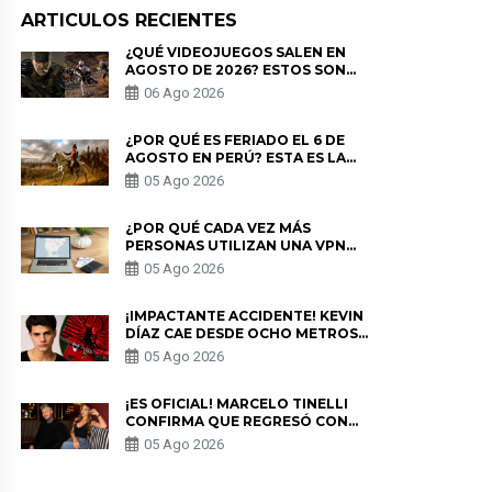
ARTICULOS RECIENTES
¿QUÉ VIDEOJUEGOS SALEN EN
AGOSTO DE 2026? ESTOS SON
LOS ESTRENOS MÁS ESPERADOS
06 Ago 2026
¿POR QUÉ ES FERIADO EL 6 DE
AGOSTO EN PERÚ? ESTA ES LA
HISTORIA
05 Ago 2026
¿POR QUÉ CADA VEZ MÁS
PERSONAS UTILIZAN UNA VPN
PARA PROTEGER SU
05 Ago 2026
PRIVACIDAD?
¡IMPACTANTE ACCIDENTE! KEVIN
DÍAZ CAE DESDE OCHO METROS
EN “ESTO ES GUERRA” Y GENERA
05 Ago 2026
PREOCUPACIÓN
¡ES OFICIAL! MARCELO TINELLI
CONFIRMA QUE REGRESÓ CON
MILETT FIGUEROA: “EL AMOR
05 Ago 2026
PUDO MÁS”