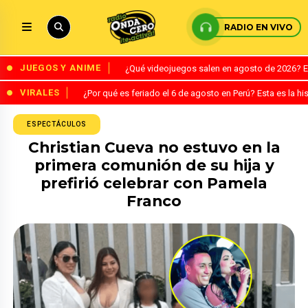
RADIO EN VIVO
JUEGOS Y ANIME
¿Qué videojuegos salen en agosto de 2026? 
VIRALES
¿Por qué es feriado el 6 de agosto en Perú? Esta es la his
ESPECTÁCULOS
Christian Cueva no estuvo en la
primera comunión de su hija y
prefirió celebrar con Pamela
Franco