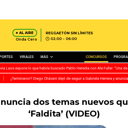
AL AIRE
REGGAETÓN SIN LÍMITES
02:00 - 06:00
Onda Cero
PORTES
VIRALES
MÁS
CONCURSOS
PROGR
avia Laos expone lo que habría buscado Pablo Heredia con Ale Fuller: “Una de
S
¿Terminaron? Diego Chávarri dejó de seguir a Gabriela Herrera y anunci
anuncia dos temas nuevos qu
‘Faldita’ (VIDEO)