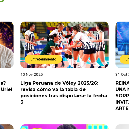
Entretenimiento
E
10 Nov 2025
31 Oct
na?
Liga Peruana de Vóley 2025/26:
REIN
Uriel
revisa cómo va la tabla de
UNA 
posiciones tras disputarse la fecha
SORP
3
INVI
ARTE