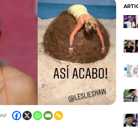
ARTI
erú!