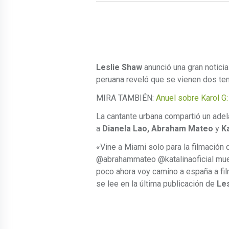
Leslie Shaw
anunció una gran notici
peruana reveló que se vienen dos tem
MIRA TAMBIÉN:
Anuel sobre Karol G
La cantante urbana compartió un adel
a
Dianela Lao,
Abraham Mateo
y
Ka
«Vine a Miami solo para la filmación 
@abrahammateo @katalinaoficial muero
poco ahora voy camino a españa a film
se lee en la última publicación de
Les