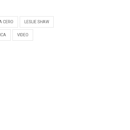
S
A CERO
LESLIE SHAW
ICA
VIDEO