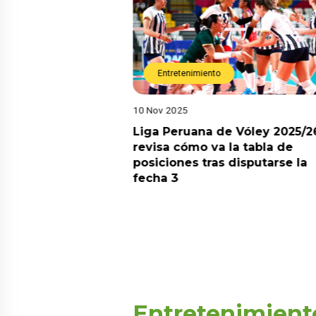
Entretenimiento
10 Nov 2025
arot esta semana?
Liga Peruana de Vóley 2025/2
predicciones de
revisa cómo va la tabla de
aquí
posiciones tras disputarse la
fecha 3
Entretenimient