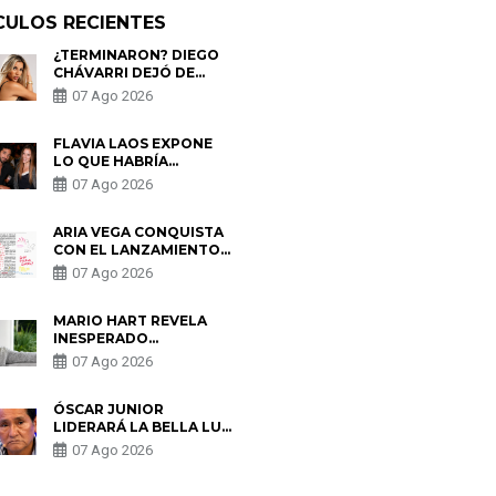
CULOS RECIENTES
¿TERMINARON? DIEGO
CHÁVARRI DEJÓ DE
SEGUIR A GABRIELA
07 Ago 2026
HERRERA Y ANUNCIA SU
SALIDA DE PÓDCAST
FLAVIA LAOS EXPONE
LO QUE HABRÍA
BUSCADO PABLO
07 Ago 2026
HEREDIA CON ALE
FULLER: “UNA DE LAS
PARTES QUERÍA EL
ARIA VEGA CONQUISTA
REMEMBER”
CON EL LANZAMIENTO
DE “TOTOTO (+4)”
07 Ago 2026
MARIO HART REVELA
INESPERADO
PROBLEMA DE SALUD
07 Ago 2026
ANTES DE SEPARARSE
DE KORINA: “ME
ENCONTRARON UN
ÓSCAR JUNIOR
TUMOR”
LIDERARÁ LA BELLA LUZ
TRAS SALIDA DE SU
07 Ago 2026
PADRE POR POLÉMICA
CON NALDY SALDAÑA