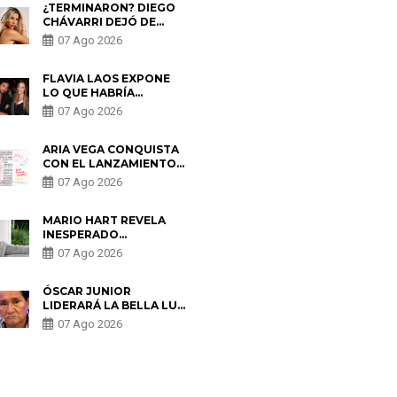
¿TERMINARON? DIEGO
CHÁVARRI DEJÓ DE
SEGUIR A GABRIELA
07 Ago 2026
HERRERA Y ANUNCIA SU
SALIDA DE PÓDCAST
FLAVIA LAOS EXPONE
LO QUE HABRÍA
BUSCADO PABLO
07 Ago 2026
HEREDIA CON ALE
FULLER: “UNA DE LAS
PARTES QUERÍA EL
ARIA VEGA CONQUISTA
REMEMBER”
CON EL LANZAMIENTO
DE “TOTOTO (+4)”
07 Ago 2026
MARIO HART REVELA
INESPERADO
PROBLEMA DE SALUD
07 Ago 2026
ANTES DE SEPARARSE
DE KORINA: “ME
ENCONTRARON UN
ÓSCAR JUNIOR
TUMOR”
LIDERARÁ LA BELLA LUZ
TRAS SALIDA DE SU
07 Ago 2026
PADRE POR POLÉMICA
CON NALDY SALDAÑA
S