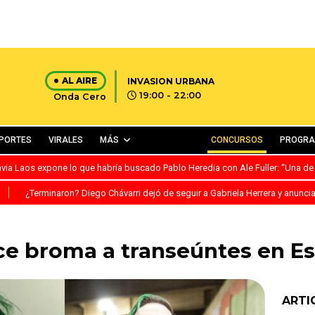
AL AIRE
INVASION URBANA
19:00 - 22:00
Onda Cero
PORTES
VIRALES
MÁS
CONCURSOS
PROGR
avia Laos expone lo que habría buscado Pablo Heredia con Ale Fuller: “Una de
S
¿Terminaron? Diego Chávarri dejó de seguir a Gabriela Herrera y anunci
ce broma a transeúntes en E
ARTI