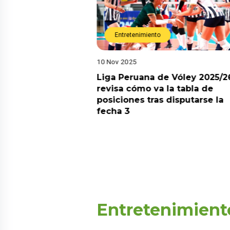
Entretenimiento
10 Nov 2025
arot esta semana?
Liga Peruana de Vóley 2025/2
predicciones de
revisa cómo va la tabla de
aquí
posiciones tras disputarse la
fecha 3
Entretenimient