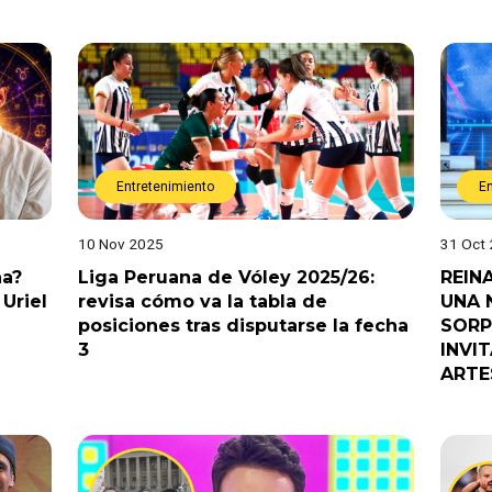
Entretenimiento
E
10 Nov 2025
31 Oct
na?
Liga Peruana de Vóley 2025/26:
REIN
Uriel
revisa cómo va la tabla de
UNA 
posiciones tras disputarse la fecha
SORP
3
INVI
ARTE