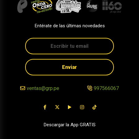
Entérate de las últimas novedades
Enviar
ventas@grp.pe
997566067
Descargar la App GRATIS