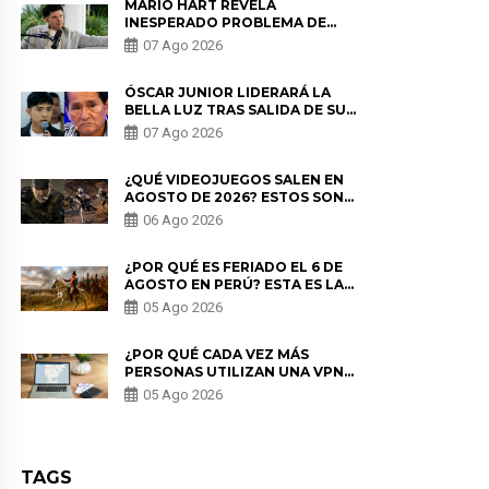
MARIO HART REVELA
INESPERADO PROBLEMA DE
SALUD ANTES DE SEPARARSE DE
07 Ago 2026
KORINA: “ME ENCONTRARON UN
TUMOR”
ÓSCAR JUNIOR LIDERARÁ LA
BELLA LUZ TRAS SALIDA DE SU
PADRE POR POLÉMICA CON
07 Ago 2026
NALDY SALDAÑA
¿QUÉ VIDEOJUEGOS SALEN EN
AGOSTO DE 2026? ESTOS SON
LOS ESTRENOS MÁS ESPERADOS
06 Ago 2026
¿POR QUÉ ES FERIADO EL 6 DE
AGOSTO EN PERÚ? ESTA ES LA
HISTORIA
05 Ago 2026
¿POR QUÉ CADA VEZ MÁS
PERSONAS UTILIZAN UNA VPN
PARA PROTEGER SU
05 Ago 2026
PRIVACIDAD?
TAGS