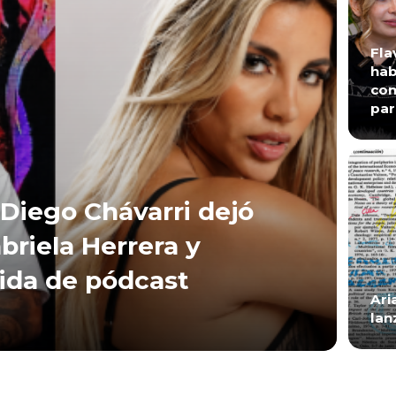
Fla
hab
con
par
Diego Chávarri dejó
briela Herrera y
lida de pódcast
Ari
lan