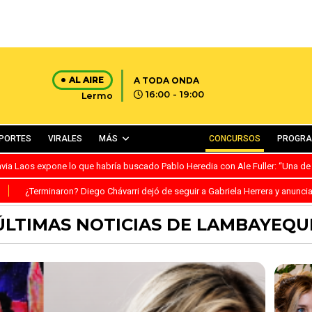
AL AIRE
A TODA ONDA
16:00 - 19:00
Lermo
PORTES
VIRALES
MÁS
CONCURSOS
PROGR
avia Laos expone lo que habría buscado Pablo Heredia con Ale Fuller: “Una de
S
¿Terminaron? Diego Chávarri dejó de seguir a Gabriela Herrera y anunci
ÚLTIMAS NOTICIAS DE LAMBAYEQU