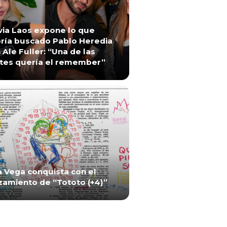
via Laos expone lo que
ría buscado Pablo Heredia
 Ale Fuller: “Una de las
tes quería el remember”
a Vega conquista con el
zamiento de “Tototo (+4)”