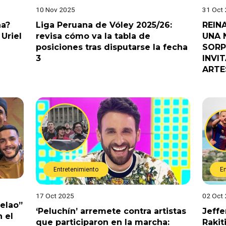
10 Nov 2025
31 Oct
na?
Liga Peruana de Vóley 2025/26:
REIN
Uriel
revisa cómo va la tabla de
UNA 
posiciones tras disputarse la fecha
SORP
3
INVI
ARTE
Entretenimiento
E
17 Oct 2025
02 Oct
Pelao”
‘Peluchín’ arremete contra artistas
Jeffe
 el
que participaron en la marcha:
Rakit