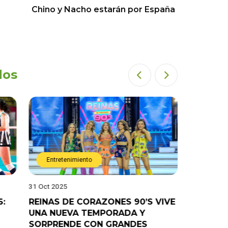
Chino y Nacho estarán por España
dos
Entretenimiento
Entret
31 Oct 2025
28 Oct 202
6:
REINAS DE CORAZONES 90’S VIVE
¡”Good T
UNA NUEVA TEMPORADA Y
“Pelao” 
SORPRENDE CON GRANDES
programa