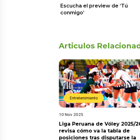
Escucha el preview de ‘Tú
conmigo’
Articulos Relaciona
Entretenimiento
10 Nov 2025
arot esta semana?
Liga Peruana de Vóley 2025/2
predicciones de
revisa cómo va la tabla de
aquí
posiciones tras disputarse la