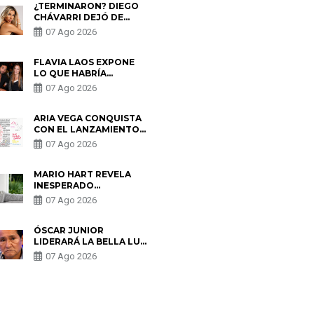
¿TERMINARON? DIEGO
CHÁVARRI DEJÓ DE
SEGUIR A GABRIELA
07 Ago 2026
HERRERA Y ANUNCIA SU
SALIDA DE PÓDCAST
FLAVIA LAOS EXPONE
LO QUE HABRÍA
BUSCADO PABLO
07 Ago 2026
HEREDIA CON ALE
FULLER: “UNA DE LAS
PARTES QUERÍA EL
ARIA VEGA CONQUISTA
REMEMBER”
CON EL LANZAMIENTO
DE “TOTOTO (+4)”
07 Ago 2026
MARIO HART REVELA
INESPERADO
PROBLEMA DE SALUD
07 Ago 2026
ANTES DE SEPARARSE
DE KORINA: “ME
ENCONTRARON UN
ÓSCAR JUNIOR
TUMOR”
LIDERARÁ LA BELLA LUZ
TRAS SALIDA DE SU
07 Ago 2026
PADRE POR POLÉMICA
CON NALDY SALDAÑA
S