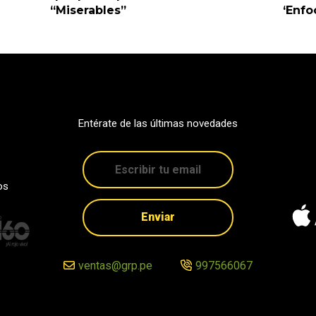
“Miserables”
‘Enfo
Entérate de las últimas novedades
os
Enviar
ventas@grp.pe
997566067