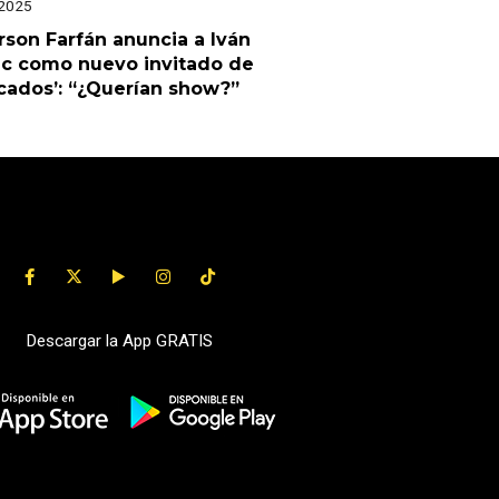
 2025
rson Farfán anuncia a Iván
ic como nuevo invitado de
cados’: “¿Querían show?”
Descargar la App GRATIS