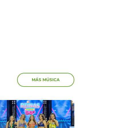
ime” no va más! El
‘Peluchín’ arremete con
anuncia el fin del
artistas que participaro
 en el canal de Youtube
marcha: “Miserables”
MÁS MÚSICA