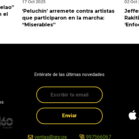
17 Oct 2025
02 Oct
Pelao”
‘Peluchín’ arremete contra artistas
Jeffe
 el
que participaron en la marcha:
Rakit
“Miserables”
‘Enfo
Entérate de las últimas novedades
os
Enviar
ventas@grp.pe
997566067