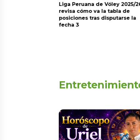
arot esta semana?
Liga Peruana de Vóley 2025/2
predicciones de
revisa cómo va la tabla de
aquí
posiciones tras disputarse la
fecha 3
Entretenimient