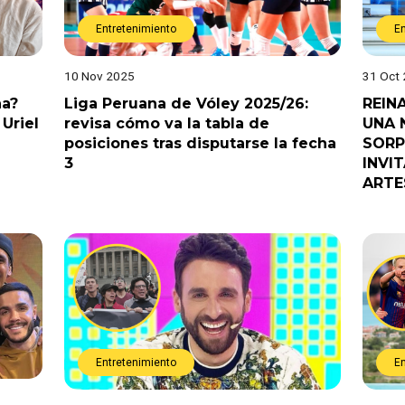
Entretenimiento
E
10 Nov 2025
31 Oct
na?
Liga Peruana de Vóley 2025/26:
REIN
Uriel
revisa cómo va la tabla de
UNA 
posiciones tras disputarse la fecha
SORP
3
INVI
ARTE
Entretenimiento
E