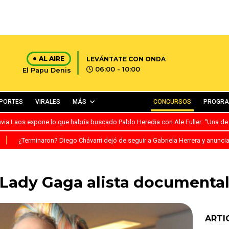
AL AIRE
LEVÁNTATE CON ONDA
06:00 - 10:00
El Papu Denis
PORTES
VIRALES
MÁS
CONCURSOS
PROGR
avia Laos expone lo que habría buscado Pablo Heredia con Ale Fuller: “Una de
S
¿Terminaron? Diego Chávarri dejó de seguir a Gabriela Herrera y anunci
¡Lady Gaga alista documental
ARTI