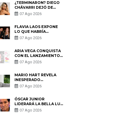
¿TERMINARON? DIEGO
CHÁVARRI DEJÓ DE
SEGUIR A GABRIELA
07 Ago 2026
HERRERA Y ANUNCIA SU
SALIDA DE PÓDCAST
FLAVIA LAOS EXPONE
LO QUE HABRÍA
BUSCADO PABLO
07 Ago 2026
HEREDIA CON ALE
FULLER: “UNA DE LAS
PARTES QUERÍA EL
ARIA VEGA CONQUISTA
REMEMBER”
CON EL LANZAMIENTO
DE “TOTOTO (+4)”
07 Ago 2026
MARIO HART REVELA
INESPERADO
PROBLEMA DE SALUD
07 Ago 2026
ANTES DE SEPARARSE
DE KORINA: “ME
ENCONTRARON UN
ÓSCAR JUNIOR
TUMOR”
LIDERARÁ LA BELLA LUZ
TRAS SALIDA DE SU
07 Ago 2026
PADRE POR POLÉMICA
CON NALDY SALDAÑA
S