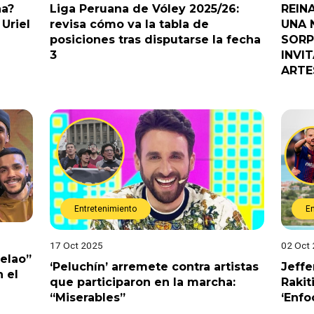
na?
Liga Peruana de Vóley 2025/26:
REIN
Uriel
revisa cómo va la tabla de
UNA 
posiciones tras disputarse la fecha
SORP
3
INVI
ARTE
Entretenimiento
E
17 Oct 2025
02 Oct
Pelao”
‘Peluchín’ arremete contra artistas
Jeffe
 el
que participaron en la marcha:
Rakit
“Miserables”
‘Enfo