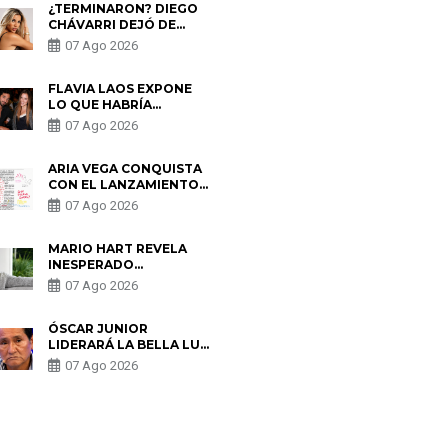
¿TERMINARON? DIEGO
CHÁVARRI DEJÓ DE
SEGUIR A GABRIELA
07 Ago 2026
HERRERA Y ANUNCIA SU
SALIDA DE PÓDCAST
FLAVIA LAOS EXPONE
LO QUE HABRÍA
BUSCADO PABLO
07 Ago 2026
HEREDIA CON ALE
FULLER: “UNA DE LAS
PARTES QUERÍA EL
ARIA VEGA CONQUISTA
REMEMBER”
CON EL LANZAMIENTO
DE “TOTOTO (+4)”
07 Ago 2026
MARIO HART REVELA
INESPERADO
PROBLEMA DE SALUD
07 Ago 2026
ANTES DE SEPARARSE
DE KORINA: “ME
ENCONTRARON UN
ÓSCAR JUNIOR
TUMOR”
LIDERARÁ LA BELLA LUZ
TRAS SALIDA DE SU
07 Ago 2026
PADRE POR POLÉMICA
CON NALDY SALDAÑA
S