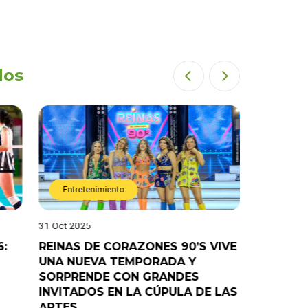
dos
Entretenimiento
Entret
31 Oct 2025
28 Oct 202
6:
REINAS DE CORAZONES 90’S VIVE
¡”Good T
UNA NUEVA TEMPORADA Y
“Pelao” 
SORPRENDE CON GRANDES
programa
INVITADOS EN LA CÚPULA DE LAS
ARTES