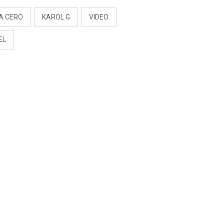
A CERO
KAROL G
VIDEO
EL