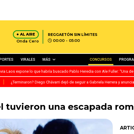
AL AIRE
REGGAETÓN SIN LÍMITES
00:00 - 05:00
Onda Cero
PORTES
VIRALES
MÁS
CONCURSOS
PROGR
avia Laos expone lo que habría buscado Pablo Heredia con Ale Fuller: “Una de
S
¿Terminaron? Diego Chávarri dejó de seguir a Gabriela Herrera y anunci
el tuvieron una escapada rom
ARTI