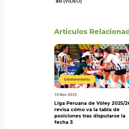
así (VIDEO)
Articulos Relaciona
Entretenimiento
10 Nov 2025
arot esta semana?
Liga Peruana de Vóley 2025/2
predicciones de
revisa cómo va la tabla de
aquí
posiciones tras disputarse la
fecha 3