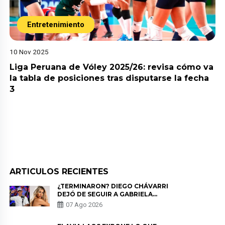
Entretenimiento
10 Nov 2025
Liga Peruana de Vóley 2025/26: revisa cómo va
la tabla de posiciones tras disputarse la fecha
3
ARTICULOS RECIENTES
¿TERMINARON? DIEGO CHÁVARRI
DEJÓ DE SEGUIR A GABRIELA
HERRERA Y ANUNCIA SU SALIDA
07 Ago 2026
DE PÓDCAST