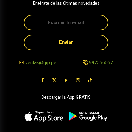
Entérate de las últimas novedades
Enviar
ventas@grp.pe
997566067
Descargar la App GRATIS