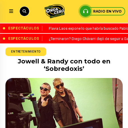
RADIO EN VIVO
ESPECTÁCULOS
Flavia Laos expone lo que habría buscado Pablo 
ESPECTÁCULOS
¿Terminaron? Diego Chávarri dejó de seguir a Ga
ENTRETENIMIENTO
Jowell & Randy con todo en
‘Sobredoxis’