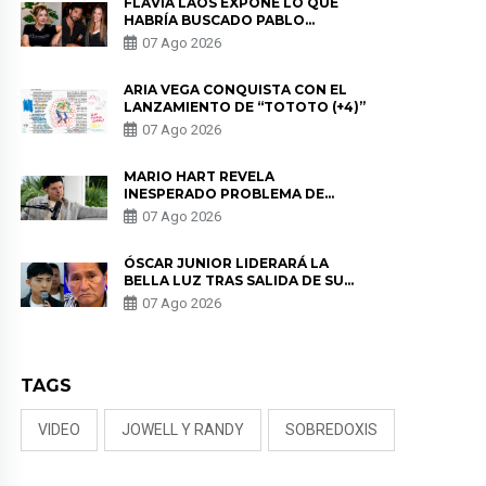
FLAVIA LAOS EXPONE LO QUE
HABRÍA BUSCADO PABLO
HEREDIA CON ALE FULLER: “UNA
07 Ago 2026
DE LAS PARTES QUERÍA EL
REMEMBER”
ARIA VEGA CONQUISTA CON EL
LANZAMIENTO DE “TOTOTO (+4)”
07 Ago 2026
MARIO HART REVELA
INESPERADO PROBLEMA DE
SALUD ANTES DE SEPARARSE DE
07 Ago 2026
KORINA: “ME ENCONTRARON UN
TUMOR”
ÓSCAR JUNIOR LIDERARÁ LA
BELLA LUZ TRAS SALIDA DE SU
PADRE POR POLÉMICA CON
07 Ago 2026
NALDY SALDAÑA
TAGS
VIDEO
JOWELL Y RANDY
SOBREDOXIS