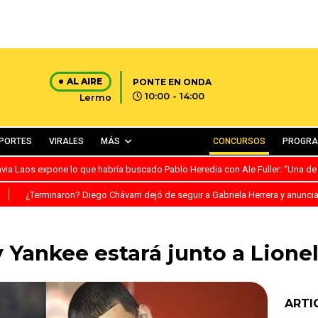
AL AIRE
PONTE EN ONDA
10:00 - 14:00
Lermo
PORTES
VIRALES
MÁS
CONCURSOS
PROGR
avia Laos expone lo que habría buscado Pablo Heredia con Ale Fuller: “Una de
S
¿Terminaron? Diego Chávarri dejó de seguir a Gabriela Herrera y anunci
Yankee estará junto a Lione
ARTI