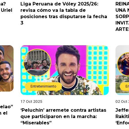
na?
Liga Peruana de Vóley 2025/26:
REIN
Uriel
revisa cómo va la tabla de
UNA 
posiciones tras disputarse la fecha
SORP
3
INVI
ARTE
Entretenimiento
E
17 Oct 2025
02 Oct
Pelao”
‘Peluchín’ arremete contra artistas
Jeffe
 el
que participaron en la marcha:
Rakit
“Miserables”
‘Enfo