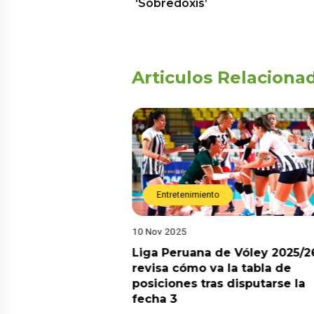
‘Sobredoxis’
Articulos Relaciona
Entretenimiento
10 Nov 2025
arot esta semana?
Liga Peruana de Vóley 2025/2
predicciones de
revisa cómo va la tabla de
aquí
posiciones tras disputarse la
fecha 3