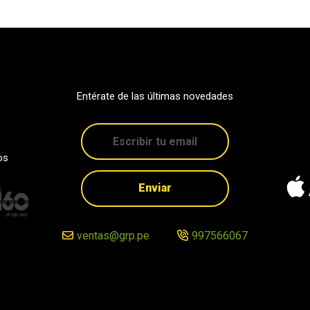
Entérate de las últimas novedades
os
Enviar
ventas@grp.pe
997566067