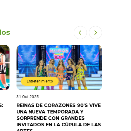
dos
Entretenimiento
Entret
31 Oct 2025
28 Oct 202
6:
REINAS DE CORAZONES 90’S VIVE
¡”Good T
UNA NUEVA TEMPORADA Y
“Pelao” 
SORPRENDE CON GRANDES
programa
INVITADOS EN LA CÚPULA DE LAS