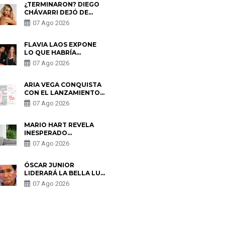
¿TERMINARON? DIEGO
CHÁVARRI DEJÓ DE
SEGUIR A GABRIELA
07 Ago 2026
HERRERA Y ANUNCIA SU
SALIDA DE PÓDCAST
FLAVIA LAOS EXPONE
LO QUE HABRÍA
BUSCADO PABLO
07 Ago 2026
HEREDIA CON ALE
FULLER: “UNA DE LAS
PARTES QUERÍA EL
ARIA VEGA CONQUISTA
REMEMBER”
CON EL LANZAMIENTO
DE “TOTOTO (+4)”
07 Ago 2026
MARIO HART REVELA
INESPERADO
PROBLEMA DE SALUD
07 Ago 2026
ANTES DE SEPARARSE
DE KORINA: “ME
ENCONTRARON UN
ÓSCAR JUNIOR
TUMOR”
LIDERARÁ LA BELLA LUZ
TRAS SALIDA DE SU
07 Ago 2026
PADRE POR POLÉMICA
CON NALDY SALDAÑA
S