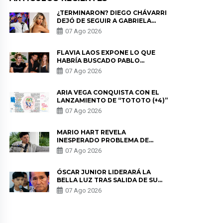
¿TERMINARON? DIEGO CHÁVARRI
DEJÓ DE SEGUIR A GABRIELA
HERRERA Y ANUNCIA SU SALIDA
07 Ago 2026
DE PÓDCAST
FLAVIA LAOS EXPONE LO QUE
HABRÍA BUSCADO PABLO
HEREDIA CON ALE FULLER: “UNA
07 Ago 2026
DE LAS PARTES QUERÍA EL
REMEMBER”
ARIA VEGA CONQUISTA CON EL
LANZAMIENTO DE “TOTOTO (+4)”
07 Ago 2026
MARIO HART REVELA
INESPERADO PROBLEMA DE
SALUD ANTES DE SEPARARSE DE
07 Ago 2026
KORINA: “ME ENCONTRARON UN
TUMOR”
ÓSCAR JUNIOR LIDERARÁ LA
BELLA LUZ TRAS SALIDA DE SU
PADRE POR POLÉMICA CON
07 Ago 2026
NALDY SALDAÑA