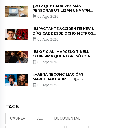
¿POR QUÉ CADA VEZ MÁS
PERSONAS UTILIZAN UNA VPN
PARA PROTEGER SU
05 Ago 2026
PRIVACIDAD?
¡IMPACTANTE ACCIDENTE! KEVIN
DÍAZ CAE DESDE OCHO METROS
EN “ESTO ES GUERRA” Y GENERA
05 Ago 2026
PREOCUPACIÓN
¡ES OFICIAL! MARCELO TINELLI
CONFIRMA QUE REGRESÓ CON
MILETT FIGUEROA: “EL AMOR
05 Ago 2026
PUDO MÁS”
¿HABRÁ RECONCILIACIÓN?
MARIO HART ADMITE QUE
PODRÍA VOLVER CON KORINA
05 Ago 2026
RIVADENEIRA: “NO LE CERRARÍA
LAS PUERTAS”
TAGS
CASPER
JLO
DOCUMENTAL