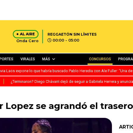
AL AIRE
REGGAETÓN SIN LÍMITES
00:00 - 05:00
Onda Cero
PORTES
VIRALES
MÁS
CONCURSOS
PROGR
avia Laos expone lo que habría buscado Pablo Heredia con Ale Fuller: “Una de
S
¿Terminaron? Diego Chávarri dejó de seguir a Gabriela Herrera y anunci
r Lopez se agrandó el traser
ARTI