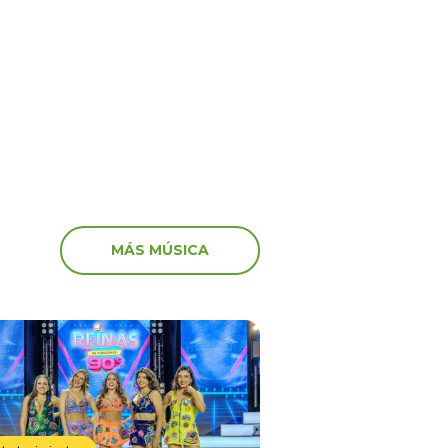
anuncia el fin del
artistas que participaro
 en el canal de Youtube
marcha: “Miserables”
MÁS MÚSICA