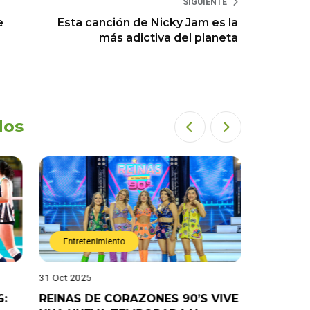
SIGUIENTE
e
Esta canción de Nicky Jam es la
más adictiva del planeta
dos
Entretenimiento
Entret
31 Oct 2025
28 Oct 202
6:
REINAS DE CORAZONES 90’S VIVE
¡”Good T