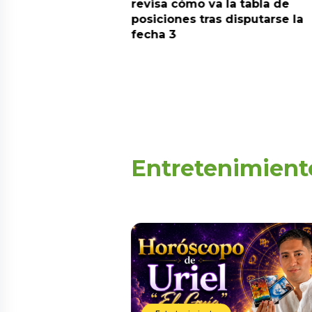
predicciones de
revisa cómo va la tabla de
aquí
posiciones tras disputarse la
fecha 3
Entretenimient