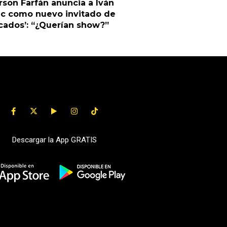
rson Farfán anuncia a Iván
ic como nuevo invitado de
cados’: “¿Querían show?”
Descargar la App GRATIS