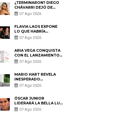
¿TERMINARON? DIEGO
CHÁVARRI DEJÓ DE
SEGUIR A GABRIELA
07 Ago 2026
HERRERA Y ANUNCIA SU
SALIDA DE PÓDCAST
FLAVIA LAOS EXPONE
LO QUE HABRÍA
BUSCADO PABLO
07 Ago 2026
HEREDIA CON ALE
FULLER: “UNA DE LAS
PARTES QUERÍA EL
ARIA VEGA CONQUISTA
REMEMBER”
CON EL LANZAMIENTO
DE “TOTOTO (+4)”
07 Ago 2026
MARIO HART REVELA
INESPERADO
PROBLEMA DE SALUD
07 Ago 2026
ANTES DE SEPARARSE
DE KORINA: “ME
ENCONTRARON UN
ÓSCAR JUNIOR
TUMOR”
LIDERARÁ LA BELLA LUZ
TRAS SALIDA DE SU
07 Ago 2026
PADRE POR POLÉMICA
CON NALDY SALDAÑA
S