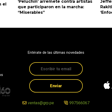
‘Peluchín’ arremete contra artistas
Jeffe
 el
que participaron en la marcha:
Rakit
“Miserables”
‘Enfo
Entérate de las últimas novedades
os
Enviar
ventas@grp.pe
997566067