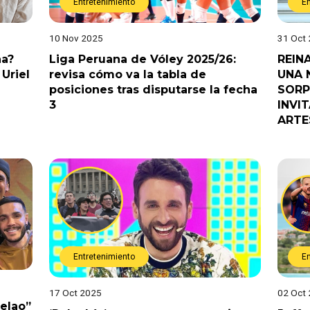
Entretenimiento
E
10 Nov 2025
31 Oct
na?
Liga Peruana de Vóley 2025/26:
REIN
Uriel
revisa cómo va la tabla de
UNA 
posiciones tras disputarse la fecha
SORP
3
INVI
ARTE
Entretenimiento
E
17 Oct 2025
02 Oct
Pelao”