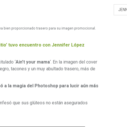
JENN
a bien proporcionado trasero para su imagen promocional.
itio’ tuvo encuentro con Jennifer López
itulado ‘
Ain’t your mama
‘. En la imagen del cover
negro, tacones y un muy abultado trasero, más de
ió a la magia del Photoshop para lucir aún más
nfesó que sus glúteos no están asegurados