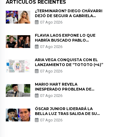
ARTICULOS RECIENTES
¿TERMINARON? DIEGO CHÁVARRI
DEJÓ DE SEGUIR A GABRIELA
HERRERA Y ANUNCIA SU SALIDA
07 Ago 2026
DE PÓDCAST
FLAVIA LAOS EXPONE LO QUE
HABRÍA BUSCADO PABLO
HEREDIA CON ALE FULLER: “UNA
07 Ago 2026
DE LAS PARTES QUERÍA EL
REMEMBER”
ARIA VEGA CONQUISTA CON EL
LANZAMIENTO DE “TOTOTO (+4)”
07 Ago 2026
MARIO HART REVELA
INESPERADO PROBLEMA DE
SALUD ANTES DE SEPARARSE DE
07 Ago 2026
KORINA: “ME ENCONTRARON UN
TUMOR”
ÓSCAR JUNIOR LIDERARÁ LA
BELLA LUZ TRAS SALIDA DE SU
PADRE POR POLÉMICA CON
07 Ago 2026
NALDY SALDAÑA