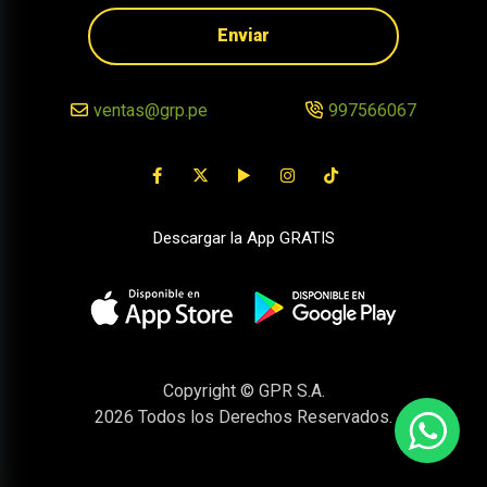
Enviar
ventas@grp.pe
997566067
Descargar la App GRATIS
Copyright © GPR S.A.
2026
Todos los Derechos Reservados.