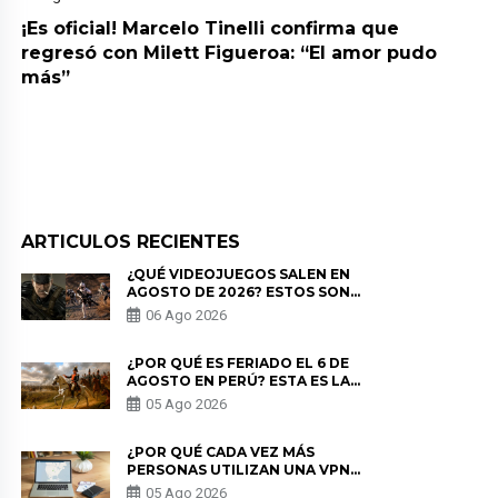
¡Es oficial! Marcelo Tinelli confirma que
regresó con Milett Figueroa: “El amor pudo
más”
ARTICULOS RECIENTES
¿QUÉ VIDEOJUEGOS SALEN EN
AGOSTO DE 2026? ESTOS SON
LOS ESTRENOS MÁS ESPERADOS
06 Ago 2026
¿POR QUÉ ES FERIADO EL 6 DE
AGOSTO EN PERÚ? ESTA ES LA
HISTORIA
05 Ago 2026
¿POR QUÉ CADA VEZ MÁS
PERSONAS UTILIZAN UNA VPN
PARA PROTEGER SU
05 Ago 2026