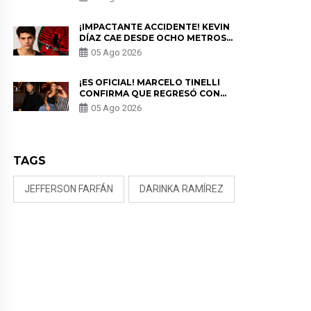
PRIVACIDAD?
¡IMPACTANTE ACCIDENTE! KEVIN
DÍAZ CAE DESDE OCHO METROS
EN “ESTO ES GUERRA” Y GENERA
05 Ago 2026
PREOCUPACIÓN
¡ES OFICIAL! MARCELO TINELLI
CONFIRMA QUE REGRESÓ CON
MILETT FIGUEROA: “EL AMOR
05 Ago 2026
PUDO MÁS”
TAGS
JEFFERSON FARFÁN
DARINKA RAMÍREZ