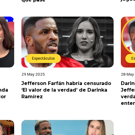
Espectáculos
E
29 May 2025
28 May
Jefferson Farfán habría censurado
Darin
nda
‘El valor de la verdad’ de Darinka
Jeffe
lor
Ramírez
verda
ente