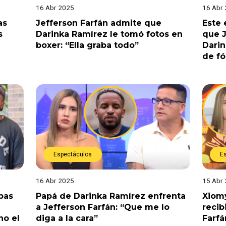
16 Abr 2025
16 Abr
as
Jefferson Farfán admite que
Este
s
Darinka Ramírez le tomó fotos en
que J
boxer: “Ella graba todo”
Darin
de fó
Espectáculos
E
16 Abr 2025
15 Abr
bas
Papá de Darinka Ramírez enfrenta
Xiomy
a Jefferson Farfán: “Que me lo
recib
no el
diga a la cara”
Farfá