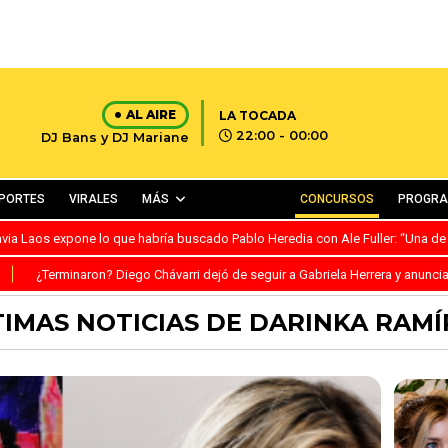
AL AIRE
LA TOCADA
22:00 - 00:00
DJ Bans y DJ Mariane
PORTES
VIRALES
MÁS
CONCURSOS
PROGR
avia Laos expone lo que habría buscado Pablo Heredia con Ale Fuller: “Una de
S
¿Terminaron? Diego Chávarri dejó de seguir a Gabriela Herrera y anunci
TIMAS NOTICIAS DE DARINKA RAMÍ