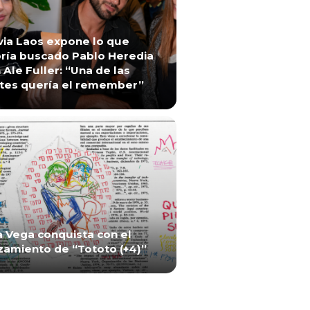
via Laos expone lo que
ría buscado Pablo Heredia
 Ale Fuller: “Una de las
tes quería el remember”
a Vega conquista con el
zamiento de “Tototo (+4)”