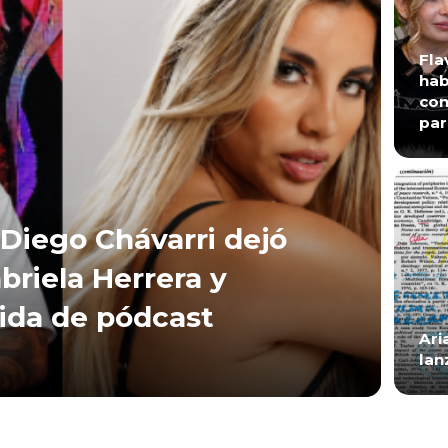
Fla
hab
con
par
Diego Chávarri dejó
briela Herrera y
lida de pódcast
Ari
lan