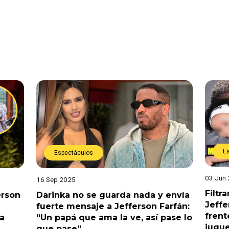
E
Espectáculos
03 Jun
16 Sep 2025
Filtr
erson
Darinka no se guarda nada y envía
Jeffe
fuerte mensaje a Jefferson Farfán:
frent
 a
“Un papá que ama la ve, así pase lo
jugue
que pase”