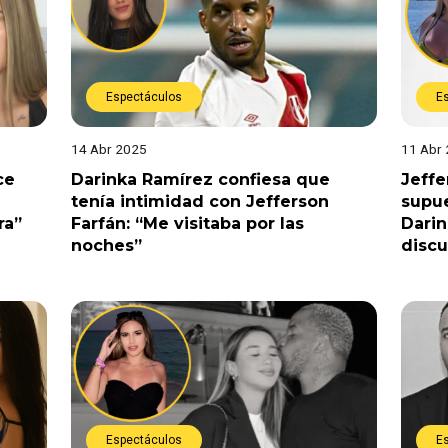
Espectáculos
E
14 Abr 2025
11 Abr
ce
Darinka Ramírez confiesa que
Jeffe
tenía intimidad con Jefferson
supu
ra”
Farfán: “Me visitaba por las
Darin
noches”
discu
Espectáculos
E