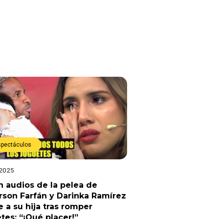
spectáculos
 2025
an audios de la pelea de
rson Farfán y Darinka Ramírez
e a su hija tras romper
tes: “¡Qué placer!”