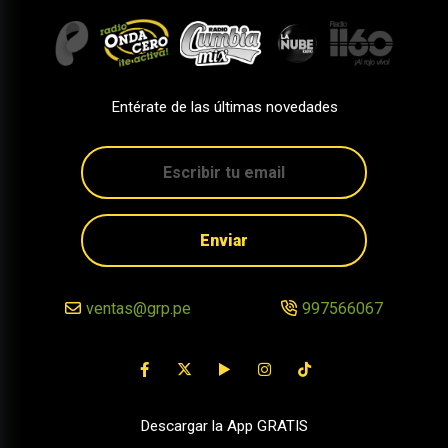
Entérate de las últimas novedades
Enviar
ventas@grp.pe
997566067
Descargar la App GRATIS