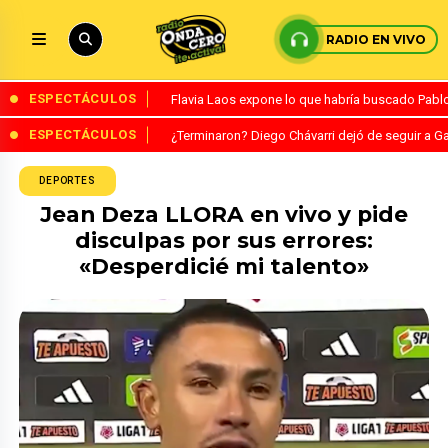
RADIO EN VIVO
ESPECTÁCULOS
Flavia Laos expone lo que habría buscado Pablo 
ESPECTÁCULOS
¿Terminaron? Diego Chávarri dejó de seguir a Ga
DEPORTES
Jean Deza LLORA en vivo y pide
disculpas por sus errores:
«Desperdicié mi talento»