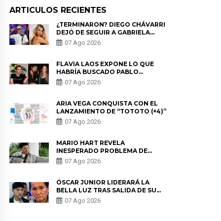
ARTICULOS RECIENTES
¿TERMINARON? DIEGO CHÁVARRI
DEJÓ DE SEGUIR A GABRIELA
HERRERA Y ANUNCIA SU SALIDA
07 Ago 2026
DE PÓDCAST
FLAVIA LAOS EXPONE LO QUE
HABRÍA BUSCADO PABLO
HEREDIA CON ALE FULLER: “UNA
07 Ago 2026
DE LAS PARTES QUERÍA EL
REMEMBER”
ARIA VEGA CONQUISTA CON EL
LANZAMIENTO DE “TOTOTO (+4)”
07 Ago 2026
MARIO HART REVELA
INESPERADO PROBLEMA DE
SALUD ANTES DE SEPARARSE DE
07 Ago 2026
KORINA: “ME ENCONTRARON UN
TUMOR”
ÓSCAR JUNIOR LIDERARÁ LA
BELLA LUZ TRAS SALIDA DE SU
PADRE POR POLÉMICA CON
07 Ago 2026
NALDY SALDAÑA