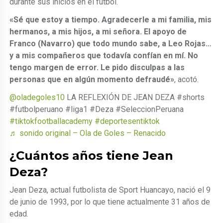
durante sus inicios en el fútbol.
«Sé que estoy a tiempo. Agradecerle a mi familia, mis
hermanos, a mis hijos, a mi señora. El apoyo de
Franco (Navarro) que todo mundo sabe, a Leo Rojas…
y a mis compañeros que todavía confían en mí. No
tengo margen de error. Le pido disculpas a las
personas que en algún momento defraudé»
, acotó.
@oladegoles10
LA REFLEXIÓN DE JEAN DEZA #shorts
#futbolperuano #liga1 #Deza #SeleccionPeruana
#tiktokfootballacademy
#deportesentiktok
♬ sonido original – Ola de Goles – Renacido
¿Cuántos años tiene Jean
Deza?
Jean Deza, actual futbolista de Sport Huancayo, nació el 9
de junio de 1993, por lo que tiene actualmente 31 años de
edad.