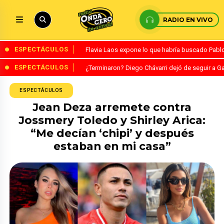
RADIO EN VIVO
ESPECTÁCULOS
Flavia Laos expone lo que habría buscado Pablo 
ESPECTÁCULOS
¿Terminaron? Diego Chávarri dejó de seguir a Ga
ESPECTÁCULOS
Jean Deza arremete contra
Jossmery Toledo y Shirley Arica:
“Me decían ‘chipi’ y después
estaban en mi casa”