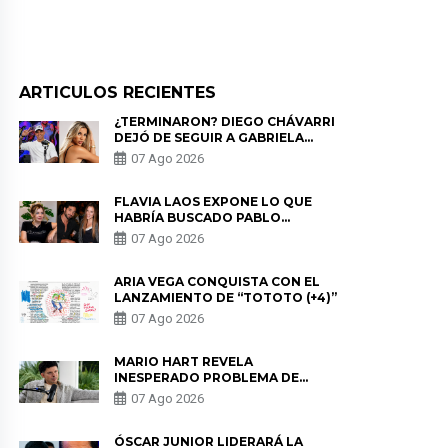
ARTICULOS RECIENTES
¿TERMINARON? DIEGO CHÁVARRI
DEJÓ DE SEGUIR A GABRIELA
HERRERA Y ANUNCIA SU SALIDA
07 Ago 2026
DE PÓDCAST
FLAVIA LAOS EXPONE LO QUE
HABRÍA BUSCADO PABLO
HEREDIA CON ALE FULLER: “UNA
07 Ago 2026
DE LAS PARTES QUERÍA EL
REMEMBER”
ARIA VEGA CONQUISTA CON EL
LANZAMIENTO DE “TOTOTO (+4)”
07 Ago 2026
MARIO HART REVELA
INESPERADO PROBLEMA DE
SALUD ANTES DE SEPARARSE DE
07 Ago 2026
KORINA: “ME ENCONTRARON UN
TUMOR”
ÓSCAR JUNIOR LIDERARÁ LA