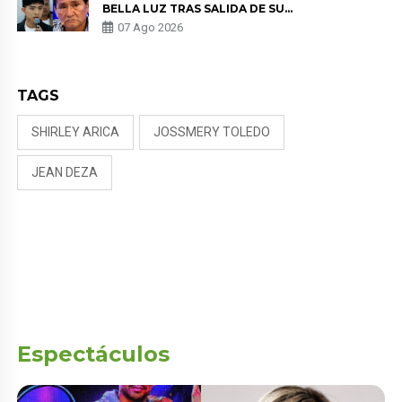
BELLA LUZ TRAS SALIDA DE SU
PADRE POR POLÉMICA CON
07 Ago 2026
NALDY SALDAÑA
TAGS
SHIRLEY ARICA
JOSSMERY TOLEDO
JEAN DEZA
Espectáculos