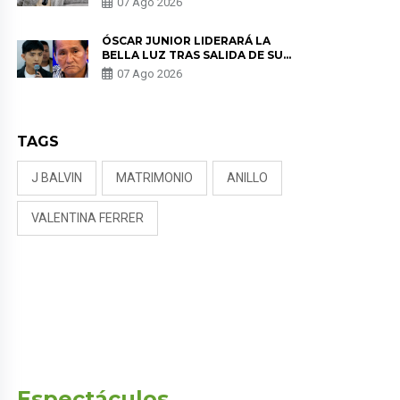
07 Ago 2026
KORINA: “ME ENCONTRARON UN
TUMOR”
ÓSCAR JUNIOR LIDERARÁ LA
BELLA LUZ TRAS SALIDA DE SU
PADRE POR POLÉMICA CON
07 Ago 2026
NALDY SALDAÑA
TAGS
J BALVIN
MATRIMONIO
ANILLO
VALENTINA FERRER
Espectáculos