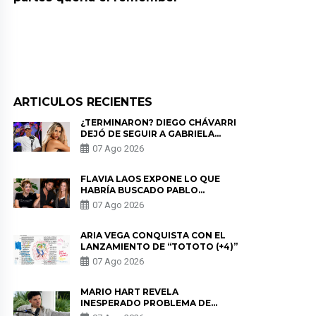
ARTICULOS RECIENTES
¿TERMINARON? DIEGO CHÁVARRI
DEJÓ DE SEGUIR A GABRIELA
HERRERA Y ANUNCIA SU SALIDA
07 Ago 2026
DE PÓDCAST
FLAVIA LAOS EXPONE LO QUE
HABRÍA BUSCADO PABLO
HEREDIA CON ALE FULLER: “UNA
07 Ago 2026
DE LAS PARTES QUERÍA EL
REMEMBER”
ARIA VEGA CONQUISTA CON EL
LANZAMIENTO DE “TOTOTO (+4)”
07 Ago 2026
MARIO HART REVELA
INESPERADO PROBLEMA DE
SALUD ANTES DE SEPARARSE DE