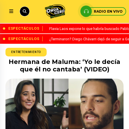
RADIO EN VIVO
ESPECTÁCULOS
Flavia Laos expone lo que habría buscado Pablo 
ESPECTÁCULOS
¿Terminaron? Diego Chávarri dejó de seguir a Ga
ENTRETENIMIENTO
Hermana de Maluma: ‘Yo le decía
que él no cantaba’ (VIDEO)