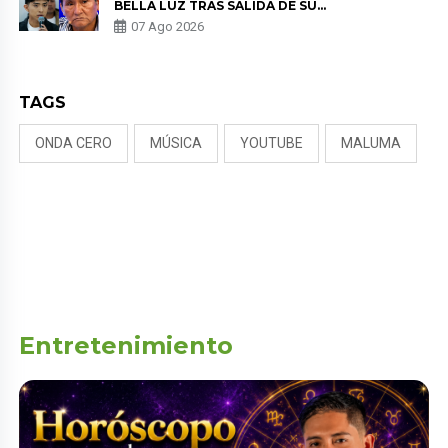
BELLA LUZ TRAS SALIDA DE SU
PADRE POR POLÉMICA CON
07 Ago 2026
NALDY SALDAÑA
TAGS
ONDA CERO
MÚSICA
YOUTUBE
MALUMA
Entretenimiento