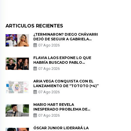
ARTICULOS RECIENTES
¿TERMINARON? DIEGO CHÁVARRI
DEJÓ DE SEGUIR A GABRIELA
HERRERA Y ANUNCIA SU SALIDA
07 Ago 2026
DE PÓDCAST
FLAVIA LAOS EXPONE LO QUE
HABRÍA BUSCADO PABLO
HEREDIA CON ALE FULLER: “UNA
07 Ago 2026
DE LAS PARTES QUERÍA EL
REMEMBER”
ARIA VEGA CONQUISTA CON EL
LANZAMIENTO DE “TOTOTO (+4)”
07 Ago 2026
MARIO HART REVELA
INESPERADO PROBLEMA DE
SALUD ANTES DE SEPARARSE DE
07 Ago 2026
KORINA: “ME ENCONTRARON UN
TUMOR”
ÓSCAR JUNIOR LIDERARÁ LA