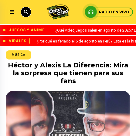
RADIO EN VIVO
JUEGOS Y ANIME
¿Qué videojuegos salen en agosto de 2026? 
VIRALES
¿Por qué es feriado el 6 de agosto en Perú? Esta es la his
MÚSICA
Héctor y Alexis La Diferencia: Mira
la sorpresa que tienen para sus
fans