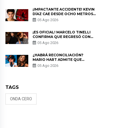
PRIVACIDAD?
¡IMPACTANTE ACCIDENTE! KEVIN
DÍAZ CAE DESDE OCHO METROS
EN “ESTO ES GUERRA” Y GENERA
05 Ago 2026
PREOCUPACIÓN
¡ES OFICIAL! MARCELO TINELLI
CONFIRMA QUE REGRESÓ CON
MILETT FIGUEROA: “EL AMOR
05 Ago 2026
PUDO MÁS”
¿HABRÁ RECONCILIACIÓN?
MARIO HART ADMITE QUE
PODRÍA VOLVER CON KORINA
05 Ago 2026
RIVADENEIRA: “NO LE CERRARÍA
LAS PUERTAS”
TAGS
ONDA CERO