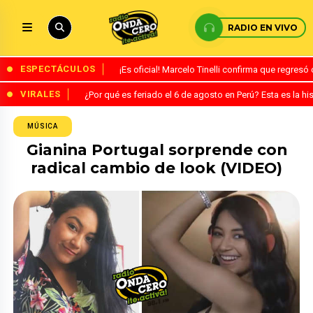
RADIO EN VIVO
ESPECTÁCULOS
¡Es oficial! Marcelo Tinelli confirma que regres
VIRALES
¿Por qué es feriado el 6 de agosto en Perú? Esta es la his
MÚSICA
Gianina Portugal sorprende con
radical cambio de look (VIDEO)