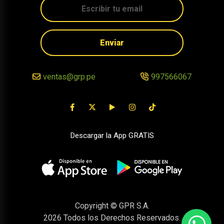
Enviar
ventas@grp.pe
997566067
Descargar la App GRATIS
Copyright © GPR S.A.
2026
Todos los Derechos Reservados.