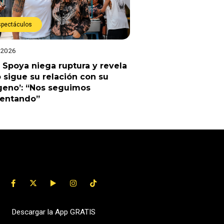
spectáculos
 2026
 Spoya niega ruptura y revela
sigue su relación con su
geno’: “Nos seguimos
uentando”
Descargar la App GRATIS