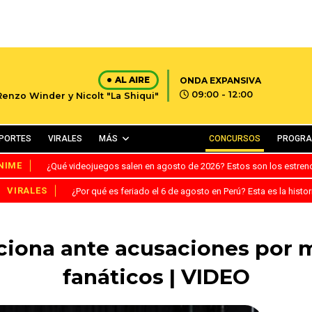
AL AIRE
ONDA EXPANSIVA
09:00 - 12:00
Renzo Winder y Nicolt "La Shiqui"
PORTES
VIRALES
MÁS
CONCURSOS
PROGR
NIME
¿Qué videojuegos salen en agosto de 2026? Estos son los estre
VIRALES
¿Por qué es feriado el 6 de agosto en Perú? Esta es la histor
iona ante acusaciones por m
fanáticos | VIDEO