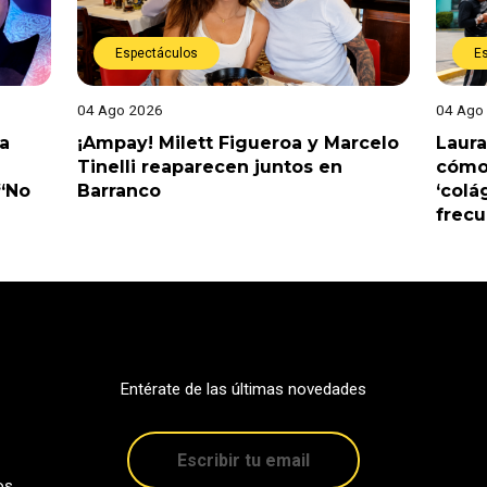
Espectáculos
E
04 Ago 2026
04 Ago
a
¡Ampay! Milett Figueroa y Marcelo
Laura
Tinelli reaparecen juntos en
cómo 
 “No
Barranco
‘colá
frec
Entérate de las últimas novedades
os