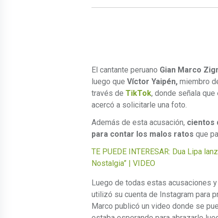
El cantante peruano
Gian Marco Zig
luego que
Víctor Yaipén,
miembro de 
través de
TikTok
, donde señala que 
acercó a solicitarle una foto.
Además de esta acusación,
cientos 
para contar los malos ratos
que pas
TE PUEDE INTERESAR: Dua Lipa lanza 
Nostalgia” | VIDEO
Luego de todas estas acusaciones y
utilizó su cuenta de Instagram para p
Marco publicó un video donde se pued
estaba esperando para abrazarlo lueg