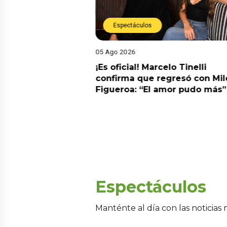
Espectáculos
05 Ago 2026
cidente! Kevin
¡Es oficial! Marcelo Tinelli
e ocho metros en
confirma que regresó con Mil
a” y genera
Figueroa: “El amor pudo más”
Espectáculos
Manténte al día con las noticias