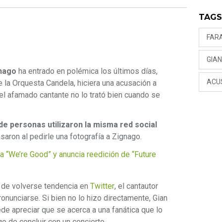
TAG
FAR
GIA
nago
ha entrado en polémica los últimos días,
ACU
la Orquesta Candela, hiciera una acusación a
el afamado cantante no lo trató bien cuando se
de personas utilizaron la misma red social
aron al pedirle una fotografía a Zignago.
“We’re Good” y anuncia reedición de “Future
 de volverse tendencia en
Twitter
, el cantautor
ronunciarse. Si bien no lo hizo directamente, Gian
e apreciar que se acerca a una fanática que lo
o de concluir con un concierto.