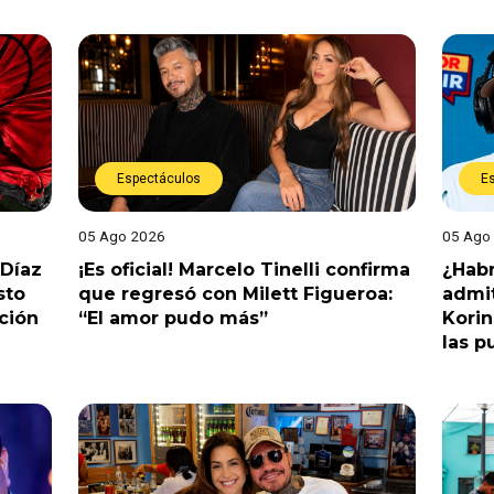
Espectáculos
E
05 Ago 2026
05 Ago
 Díaz
¡Es oficial! Marcelo Tinelli confirma
¿Habr
sto
que regresó con Milett Figueroa:
admit
ción
“El amor pudo más”
Korin
las p