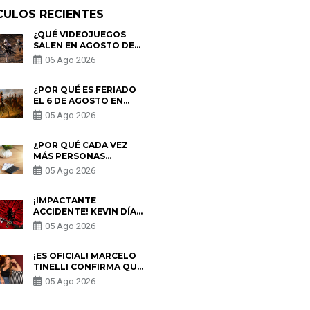
CULOS RECIENTES
¿QUÉ VIDEOJUEGOS
SALEN EN AGOSTO DE
2026? ESTOS SON LOS
06 Ago 2026
ESTRENOS MÁS
ESPERADOS
¿POR QUÉ ES FERIADO
EL 6 DE AGOSTO EN
PERÚ? ESTA ES LA
05 Ago 2026
HISTORIA
¿POR QUÉ CADA VEZ
MÁS PERSONAS
UTILIZAN UNA VPN
05 Ago 2026
PARA PROTEGER SU
PRIVACIDAD?
¡IMPACTANTE
ACCIDENTE! KEVIN DÍAZ
CAE DESDE OCHO
05 Ago 2026
METROS EN “ESTO ES
GUERRA” Y GENERA
PREOCUPACIÓN
¡ES OFICIAL! MARCELO
TINELLI CONFIRMA QUE
REGRESÓ CON MILETT
05 Ago 2026
FIGUEROA: “EL AMOR
PUDO MÁS”