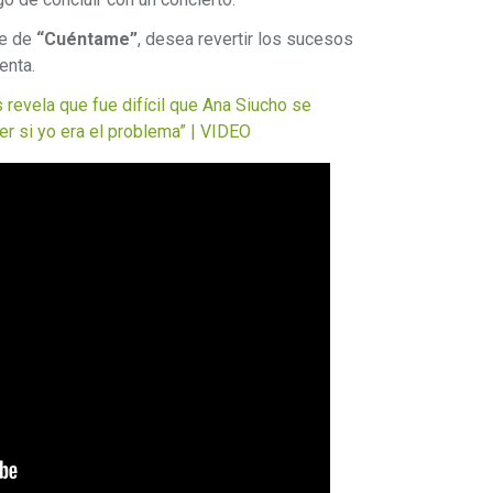
te de
“Cuéntame”
, desea revertir los sucesos
enta.
evela que fue difícil que Ana Siucho se
er si yo era el problema” | VIDEO