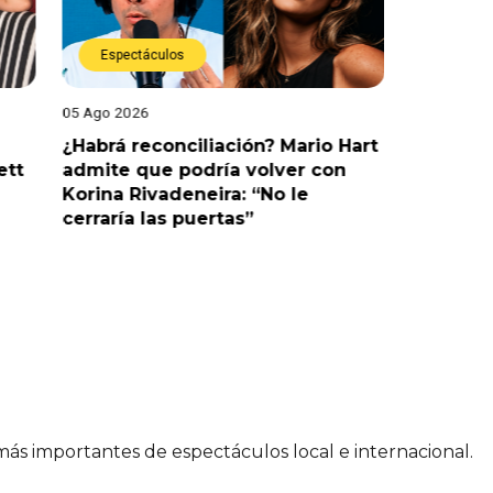
Espectáculos
Espect
05 Ago 2026
05 Ago 202
¿Habrá reconciliación? Mario Hart
Naldy Sa
ett
admite que podría volver con
que vivi
Korina Rivadeneira: “No le
denuncia
cerraría las puertas”
me parec
 más importantes de espectáculos local e internacional.