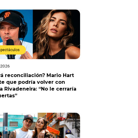
spectáculos
 2026
á reconciliación? Mario Hart
e que podría volver con
a Rivadeneira: “No le cerraría
uertas”