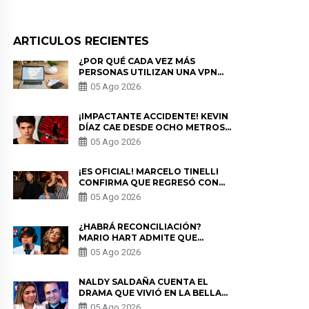
ARTICULOS RECIENTES
¿POR QUÉ CADA VEZ MÁS
PERSONAS UTILIZAN UNA VPN
PARA PROTEGER SU
05 Ago 2026
PRIVACIDAD?
¡IMPACTANTE ACCIDENTE! KEVIN
DÍAZ CAE DESDE OCHO METROS
EN “ESTO ES GUERRA” Y GENERA
05 Ago 2026
PREOCUPACIÓN
¡ES OFICIAL! MARCELO TINELLI
CONFIRMA QUE REGRESÓ CON
MILETT FIGUEROA: “EL AMOR
05 Ago 2026
PUDO MÁS”
¿HABRÁ RECONCILIACIÓN?
MARIO HART ADMITE QUE
PODRÍA VOLVER CON KORINA
05 Ago 2026
RIVADENEIRA: “NO LE CERRARÍA
LAS PUERTAS”
NALDY SALDAÑA CUENTA EL
DRAMA QUE VIVIÓ EN LA BELLA
LUZ TRAS DENUNCIA AL
05 Ago 2026