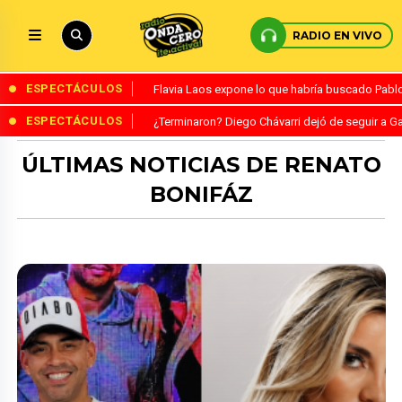
RADIO EN VIVO
ESPECTÁCULOS
Flavia Laos expone lo que habría buscado Pablo 
ESPECTÁCULOS
¿Terminaron? Diego Chávarri dejó de seguir a Ga
ÚLTIMAS NOTICIAS DE RENATO
BONIFÁZ