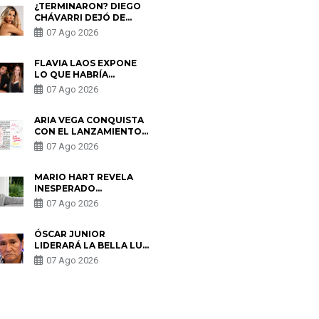
¿TERMINARON? DIEGO
CHÁVARRI DEJÓ DE
SEGUIR A GABRIELA
07 Ago 2026
HERRERA Y ANUNCIA SU
SALIDA DE PÓDCAST
FLAVIA LAOS EXPONE
LO QUE HABRÍA
BUSCADO PABLO
07 Ago 2026
HEREDIA CON ALE
FULLER: “UNA DE LAS
PARTES QUERÍA EL
ARIA VEGA CONQUISTA
REMEMBER”
CON EL LANZAMIENTO
DE “TOTOTO (+4)”
07 Ago 2026
MARIO HART REVELA
INESPERADO
PROBLEMA DE SALUD
07 Ago 2026
ANTES DE SEPARARSE
DE KORINA: “ME
ENCONTRARON UN
ÓSCAR JUNIOR
TUMOR”
LIDERARÁ LA BELLA LUZ
TRAS SALIDA DE SU
07 Ago 2026
PADRE POR POLÉMICA
CON NALDY SALDAÑA
S