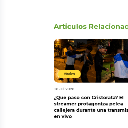
Articulos Relaciona
Virales
16 Jul 2026
riado el 6 de
¿Qué pasó con Cristorata? El
? Esta es la
streamer protagoniza pelea
callejera durante una transmi
en vivo