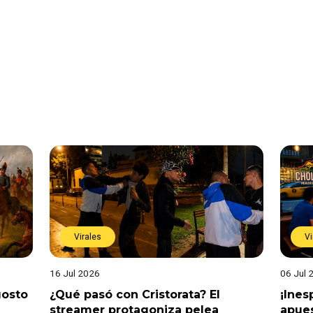
Virales
Vi
16 Jul 2026
06 Jul 
gosto
¿Qué pasó con Cristorata? El
¡Ine
streamer protagoniza pelea
apues