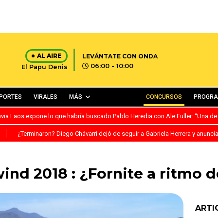
AL AIRE
LEVÁNTATE CON ONDA
06:00 - 10:00
El Papu Denis
PORTES
VIRALES
MÁS
CONCURSOS
PROGR
avia Laos expone lo que habría buscado Pablo Heredia con Ale Fuller: “Una de
S
¿Terminaron? Diego Chávarri dejó de seguir a Gabriela Herrera y anunci
nd 2018 : ¿Fornite a ritmo 
ARTI