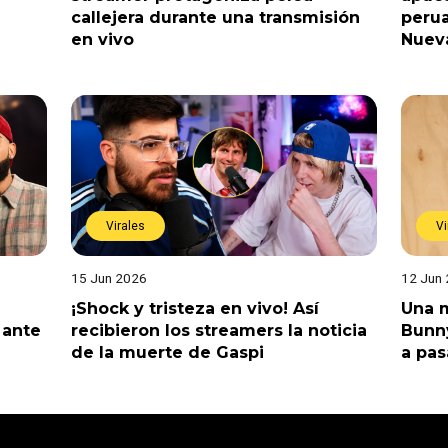
callejera durante una transmisión
perua
en vivo
Nuev
Virales
Vi
15 Jun 2026
12 Jun
¡Shock y tristeza en vivo! Así
Una m
 ante
recibieron los streamers la noticia
Bunny
de la muerte de Gaspi
a pas