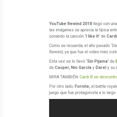
YouTube Rewind 2018
llegó con una
las imágenes se aprecia la típica entr
sonando la canción
‘I like It’
de
Cardi
Como se recuerda, el año pasado ‘Des
Rewind, ya que fue el video más visto
Esta vez se lo llevó
‘Sin Pijama’
de
de
Casper, Nio García
y
Darel
y su 
MIRA TAMBIÉN:
Cardi B se descontro
Por otro lado,
Fornite,
el battle roya
juego que fue protagonista a lo largo