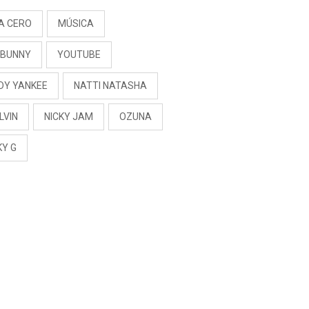
A CERO
MÚSICA
 BUNNY
YOUTUBE
DY YANKEE
NATTI NATASHA
LVIN
NICKY JAM
OZUNA
KY G