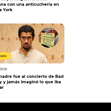
na con una anticuchería en
a York
rales
 2026
adre fue al concierto de Bad
 y jamás imaginó lo que iba
ar