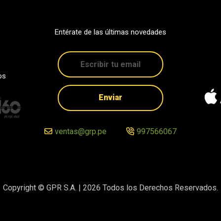
Entérate de las últimas novedades
os
Enviar
ventas@grp.pe
997566067
Copyright © GPR S.A. |
2026
Todos los Derechos Reservados.