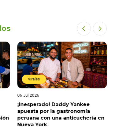
dos
Virales
Virales
06 Jul 2026
25 Jun 202
¡Inesperado! Daddy Yankee
¡Juntos 
apuesta por la gastronomía
reaccion
sión
peruana con una anticuchería en
ante de
Nueva York