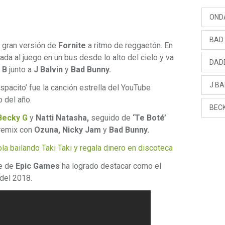
OND
BAD
 gran versión de
Fornite
a ritmo de reggaetón. En
ada al juego en un bus desde lo alto del cielo y va
DAD
 B
junto a
J Balvin
y
Bad Bunny.
J BA
pacito’ fue la canción estrella del YouTube
 del año.
BEC
Becky
G
y
Natti Natasha,
seguido de
‘Te Boté’
remix con
Ozuna, Nicky Jam
y
Bad Bunny.
la bailando Taki Taki y regala dinero en discoteca
le de
Epic Games
ha logrado destacar como el
 del 2018.